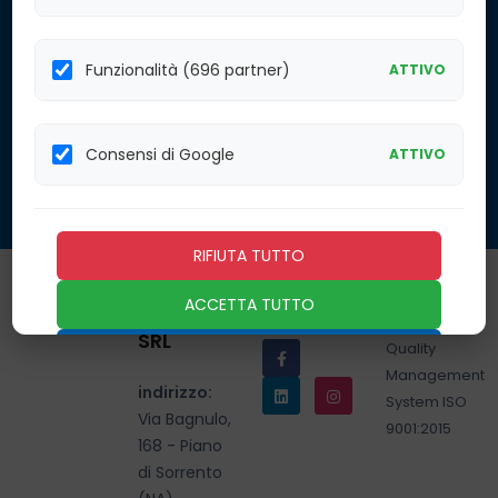
Iscriviti per ricevere le
nostre offerte.
Iscriviti alla
Funzionalità (696 partner)
ATTIVO
Inserendo il tuo
Nostra
indirizzo email, accetti
Newsletter
la nostra politica sulla
privacy
Consensi di Google
ATTIVO
ISCRIVITI
RIFIUTA TUTTO
MARIGO
ACCETTA TUTTO
Seguici
ITALIA
SRL
Salva preferenze
indirizzo:
Via Bagnulo,
168 - Piano
di Sorrento