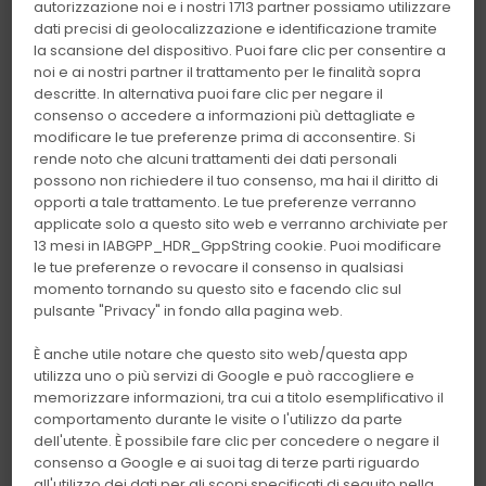
autorizzazione noi e i nostri 1713 partner possiamo utilizzare
VITEK 2
dati precisi di geolocalizzazione e identificazione tramite
la scansione del dispositivo. Puoi fare clic per consentire a
noi e ai nostri partner il trattamento per le finalità sopra
Produttore:
Biomerieux
descritte. In alternativa puoi fare clic per negare il
Linea:
Batteriologia
consenso o accedere a informazioni più dettagliate e
modificare le tue preferenze prima di acconsentire. Si
Sistema automatico per
rende noto che alcuni trattamenti dei dati personali
possono non richiedere il tuo consenso, ma hai il diritto di
Identificazione batterica ed
opporti a tale trattamento. Le tue preferenze verranno
Antibiogramma
applicate solo a questo sito web e verranno archiviate per
13 mesi in IABGPP_HDR_GppString cookie. Puoi modificare
Scheda Tecnica
le tue preferenze o revocare il consenso in qualsiasi
momento tornando su questo sito e facendo clic sul
Vai all'elenco dei reagenti correlati
pulsante "Privacy" in fondo alla pagina web.
Mostra tutte le strumentazioni di Biomerieux
È anche utile notare che questo sito web/questa app
utilizza uno o più servizi di Google e può raccogliere e
memorizzare informazioni, tra cui a titolo esemplificativo il
Assistenza tecnica
comportamento durante le visite o l'utilizzo da parte
Assistenza tecnica post vendita
dell'utente. È possibile fare clic per concedere o negare il
consenso a Google e ai suoi tag di terze parti riguardo
Spedizione in tutta Italia
all'utilizzo dei dati per gli scopi specificati di seguito nella