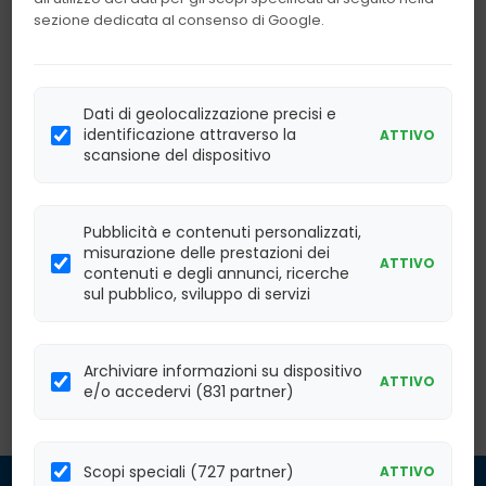
Spedizione veloce in tutta Italia
sezione dedicata al consenso di Google.
Reagenti sempre disponibili
Reagenti sempre disponibili
Dati di geolocalizzazione precisi e
identificazione attraverso la
ATTIVO
scansione del dispositivo
DESCRIZIONE
DOCUMENTI ALLEGATI
Pubblicità e contenuti personalizzati,
misurazione delle prestazioni dei
ATTIVO
contenuti e degli annunci, ricerche
Sistema automatico per
sul pubblico, sviluppo di servizi
Identificazione batterica ed
Antibiogramma.
Test in linea: 60/120.
Archiviare informazioni su dispositivo
ATTIVO
e/o accedervi (831 partner)
Scopi speciali (727 partner)
ATTIVO