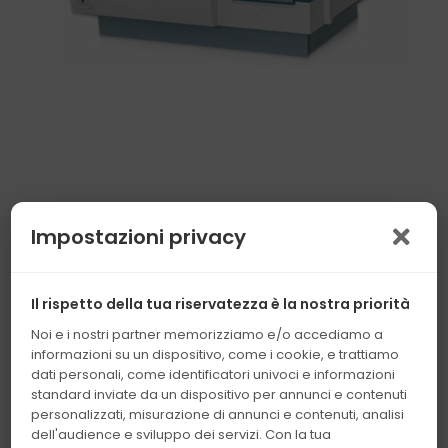
Impostazioni privacy
Il rispetto della tua riservatezza è la nostra priorità
Noi e i nostri partner memorizziamo e/o accediamo a
Condividi questo
informazioni su un dispositivo, come i cookie, e trattiamo
dati personali, come identificatori univoci e informazioni
standard inviate da un dispositivo per annunci e contenuti
personalizzati, misurazione di annunci e contenuti, analisi
dell'audience e sviluppo dei servizi. Con la tua
Invia un'e-mail a un amico