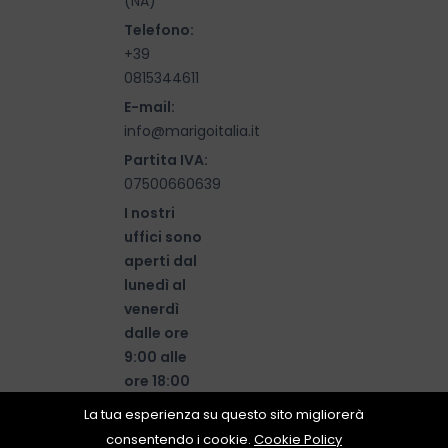
(NA)
Telefono:
+39
0815344611
E-mail:
info@marigoitalia.it
Partita IVA:
07500660639
I nostri
uffici sono
aperti dal
lunedì al
venerdì
dalle ore
9:00 alle
ore 18:00
La tua esperienza su questo sito migliorerà
consentendo i cookie.
Cookie Policy