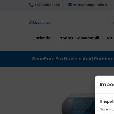
+39 0815344611
info@marigoitalia.it
L'azienda
Prodotti Consumabili
Str
GenePure Pro Nucleic Acid Purific
Impos
Il rispe
Noi e i 