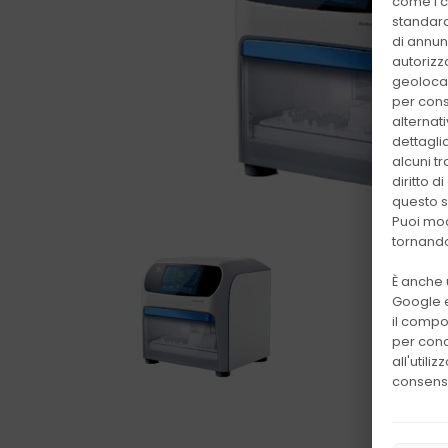
come i c
standard
di annunc
autorizza
geolocal
per conse
alternat
dettagli
alcuni t
diritto 
questo s
Puoi mod
tornando
È anche 
Google e
il compor
per conc
all'utili
consens