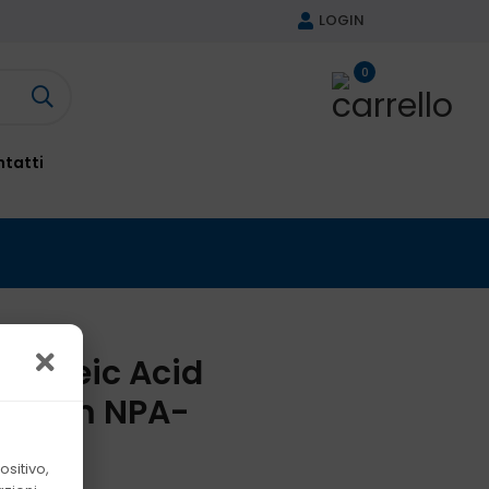
LOGIN
0
tatti
Nucleic Acid
System NPA-
sitivo,