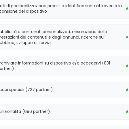
Reagenti sempre disponi
ati di geolocalizzazione precisi e identificazione attraverso la
A
cansione del dispositivo
ubblicità e contenuti personalizzati, misurazione delle
restazioni dei contenuti e degli annunci, ricerche sul
A
ubblico, sviluppo di servizi
rchiviare informazioni su dispositivo e/o accedervi (831
A
artner)
 nucleici. Estrazione contemporanea da 1 
copi speciali (727 partner)
A
unzionalità (696 partner)
A
Iscriviti per ricevere le nostre offerte.
Inserendo il tuo indirizzo email, accetti la
nostra politica sulla privacy