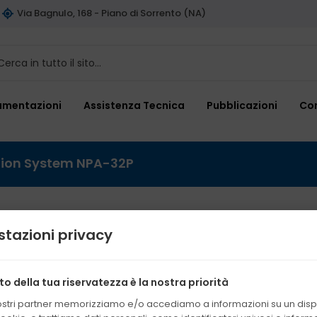
Via Bagnulo, 168 - Piano di Sorrento (NA)
umentazioni
Assistenza Tecnica
Pubblicazioni
Con
ation System NPA-32P
tazioni privacy
GenePure Pro 
Purification 
tto della tua riservatezza è la nostra priorità
32P
nostri partner memorizziamo e/o accediamo a informazioni su un dispo