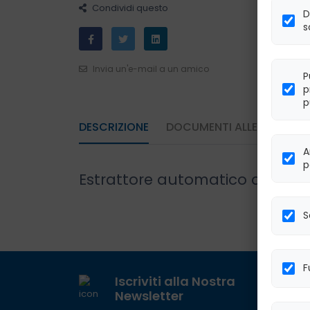
Condividi questo
D
s
Invia un'e-mail a un amico
P
p
p
DESCRIZIONE
DOCUMENTI ALLEGATI
A
p
Estrattore automatico di acidi
S
F
Iscriviti alla Nostra
Newsletter