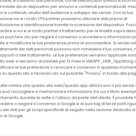
ookie, e trattiamo dati personali, come identificatori univoci e inform
Produttore:
Bioer
 inviate da un dispositivo per annunci e contenuti personalizzati, mi
Linea:
Biologia Molecolare
i e contenuti, analisi dell'audience e sviluppo dei servizi. Con la tua
zione noi e i nostri 1713 partner possiamo utilizzare dati precisi di
izzazione e identificazione tramite la scansione del dispositivo. Puoi f
Estrattore automati
ntire a noi e ai nostri partner il trattamento per le finalità sopra descri
iva puoi fare clic per negare il consenso o accedere a informazioni p
ate e modificare le tue preferenze prima di acconsentire. Si rende no
rattamenti dei dati personali possono non richiedere il tuo consenso, m
Scheda Tecnica
di opporti a tale trattamento. Le tue preferenze verranno applicate sol
ito web e verranno archiviate per 13 mesi in IABGPP_HDR_GppString 
Vai all'elenco dei reagen
ificare le tue preferenze o revocare il consenso in qualsiasi momen
 su questo sito e facendo clic sul pulsante "Privacy" in fondo alla pa
Mostra tutte le strument
utile notare che questo sito web/questa app utilizza uno o più servizi 
 può raccogliere e memorizzare informazioni, tra cui a titolo esempli
Assistenza tecnica
tamento durante le visite o l'utilizzo da parte dell'utente. È possibile f
Assistenza tecnica post
edere o negare il consenso a Google e ai suoi tag di terze parti rig
zzo dei dati per gli scopi specificati di seguito nella sezione dedicata al
Spedizione in tutta Ita
o di Google.
Spedizione veloce in tutt
Reagenti sempre dispo