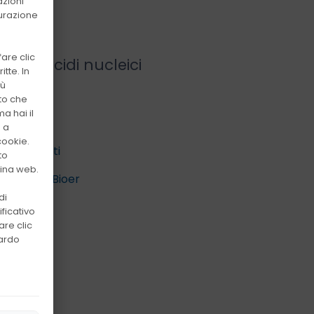
azioni
surazione
are clic
co di acidi nucleici
tte. In
iù
to che
a hai il
o a
cookie.
ti correlati
to
gina web.
azioni di Bioer
di
ficativo
are clic
 vendita
uardo
lia
a Italia
nibili