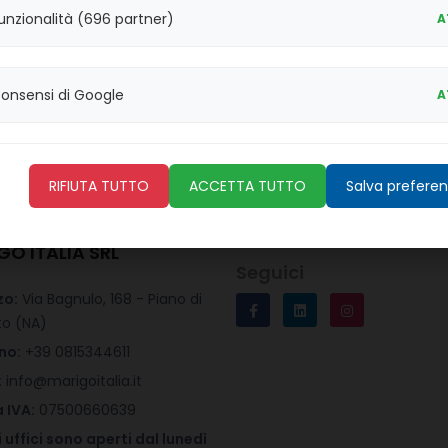
unzionalità (696 partner)
A
onsensi di Google
A
Iscriviti per ricevere le nostre offerte.
Inserendo il tuo indirizzo email, accetti la
nostra politica sulla privacy
RIFIUTA TUTTO
ACCETTA TUTTO
Salva prefere
GO ITALIA SRL
Seguici
zo:
Via Bagnulo, 168 - Piano di
to (NA)
no:
+39 0815344611
:
info@marigoitalia.it
 IVA:
07500660639
i uffici sono aperti dal lunedì