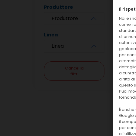
Produttore
Il rispe
Produttore
Noi e i 
come i c
standard
Linea
di annunc
autorizza
Linea
geolocal
per conse
alternat
dettagli
Cancella
alcuni t
filtri
diritto 
questo s
Puoi mod
tornando
È anche 
Google e
il compor
per conc
all'utili