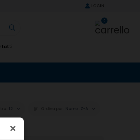
LOGIN
0
tatti
tra:
12
Ordina per:
Nome : Z-A
oduttore