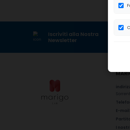
F
C
Iscriviti alla Nostra
Newsletter
MARI
indiriz
Sorren
Telefo
E-mail
Partita
I nostr