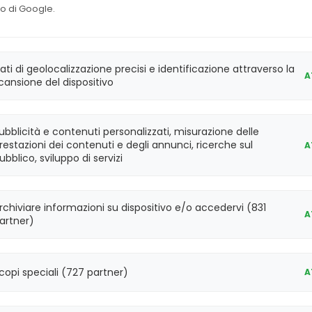
det
o di Google.
Vidas Troponina High
60
415386
IMM
sensitive
det.
steranno chiusi dall'
8 al 23 agosto
compresi. Le 
ati di geolocalizzazione precisi e identificazione attraverso la
A
regolarmente
lunedì 24 agosto
.
cansione del dispositivo
Vidas Troponina High
30
415386-30
IMM
sensitive
det.
ubblicità e contenuti personalizzati, misurazione delle
restazioni dei contenuti e degli annunci, ricerche sul
A
60
30428
Vidas TPSA
IMM
det
ubblico, sviluppo di servizi
60
424641
Vidas TOXO IgM
IMM
det
rchiviare informazioni su dispositivo e/o accedervi (831
A
artner)
60
30210
Vidas TOXO IgG II
IMM
det
copi speciali (727 partner)
A
1
2
3
4
5
6
...
43
44