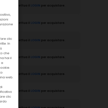
Effettua il
LOGIN
per acquistare.
sitivo,
azioni
Effettua il
LOGIN
per acquistare.
surazione
are clic
Effettua il
LOGIN
per acquistare.
tte. In
iù
to che
Effettua il
LOGIN
per acquistare.
a hai il
o a
cookie.
to
Effettua il
LOGIN
per acquistare.
gina web.
di
Effettua il
LOGIN
per acquistare.
ficativo
are clic
uardo
Effettua il
LOGIN
per acquistare.