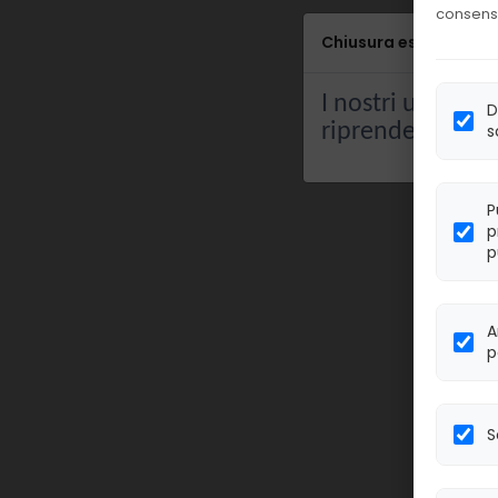
consens
Chiusura estiva
I nostri uffici re
D
riprenderanno 
s
P
p
p
A
p
S