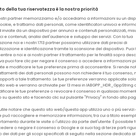
60
30463
Vidas Vitamina D
IMM
tto della tua riservatezza è la nostra priorità
det
nostri partner memorizziamo e/o accediamo a informazioni su un dispo
ookie, e trattiamo dati personali, come identificatori univoci e inform
Vidas Vitamin B12
60
424106
IMM
 inviate da un dispositivo per annunci e contenuti personalizzati, mi
Total
det
i e contenuti, analisi dell'audience e sviluppo dei servizi. Con la tua
zione noi e i nostri 1713 partner possiamo utilizzare dati precisi di
izzazione e identificazione tramite la scansione del dispositivo. Puoi f
60
30217
Vidas Varicella Zoster
IMM
det
ntire a noi e ai nostri partner il trattamento per le finalità sopra descri
iva puoi fare clic per negare il consenso o accedere a informazioni p
ate e modificare le tue preferenze prima di acconsentire. Si rende no
30
30126
Vidas UP Listeria(LPT)
IMM
rattamenti dei dati personali possono non richiedere il tuo consenso, m
det.
di opporti a tale trattamento. Le tue preferenze verranno applicate sol
ito web e verranno archiviate per 13 mesi in IABGPP_HDR_GppString 
ificare le tue preferenze o revocare il consenso in qualsiasi momen
30
30122
Vidas UP E.Coli O157
IMM
det.
 su questo sito e facendo clic sul pulsante "Privacy" in fondo alla pa
utile notare che questo sito web/questa app utilizza uno o più servizi 
60
30441
Vidas TSH3
IMM
 può raccogliere e memorizzare informazioni, tra cui a titolo esempli
det
tamento durante le visite o l'utilizzo da parte dell'utente. È possibile f
edere o negare il consenso a Google e ai suoi tag di terze parti rig
zzo dei dati per gli scopi specificati di seguito nella sezione dedicata al
60
30400
Vidas TSH
IMM