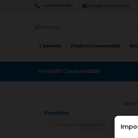
+39 0815344611
info@marigoitalia.it
L'azienda
Prodotti Consumabili
Str
Prodotti Consumabili
Abbia
Prodotto
Impos