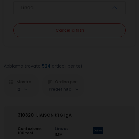
Linea
Cancella filtri
Abbiamo trovato
524
articoli per te!
Mostra:
Ordina per:
12
Predefinito
310320
LIAISON tTG IgA
Linea:
Confezione:
100 test
IMM