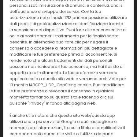
2x2x1,5 ml
IMM
personalizzati, misurazione di annunci e contenuti, analisi
dell'audience e sviluppo dei servizi. Con la tua
Effettua il
LOGIN
per acquistare.
autorizzazione noi e i nostri 1713 partner possiamo utilizzare
dati precisi di geolocalizzazione e identificazione tramite
la scansione del dispositivo. Puoi fare clic per consentire a
310360
LIAISON Insulin
noi e ai nostri partner il trattamento per le finalità sopra
descritte. In alternativa puoi fare clic per negare il
Linea:
Confezione:
consenso o accedere a informazioni più dettagliate e
100 test
IMM
modificare le tue preferenze prima di acconsentire. Si
rende noto che alcuni trattamenti dei dati personali
Effettua il
LOGIN
per acquistare.
possono non richiedere il tuo consenso, ma hai il diritto di
opporti a tale trattamento. Le tue preferenze verranno
applicate solo a questo sito web e verranno archiviate per
310361
LIAISON Control Insulin
13 mesi in IABGPP_HDR_GppString cookie. Puoi modificare
le tue preferenze o revocare il consenso in qualsiasi
Linea:
Confezione:
momento tornando su questo sito e facendo clic sul
2x2x1 ml
IMM
pulsante "Privacy" in fondo alla pagina web.
Effettua il
LOGIN
per acquistare.
È anche utile notare che questo sito web/questa app
utilizza uno o più servizi di Google e può raccogliere e
memorizzare informazioni, tra cui a titolo esemplificativo il
310370
LIAISON Cardiolipin IgG
comportamento durante le visite o l'utilizzo da parte