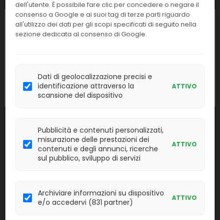
dell'utente. È possibile fare clic per concedere o negare il
Linea:
Confezione:
consenso a Google e ai suoi tag di terze parti riguardo
50 det.
IMM
Chiusura estiva
all'utilizzo dei dati per gli scopi specificati di seguito nella
sezione dedicata al consenso di Google.
Effettua il
LOGIN
per acquistare.
I nostri uffici resteranno chiusi dall'
8 al
23 agosto
compresi. Le attività
310371
LIAISON Contr.Cardiolipin IgG
riprenderanno regolarmente
lunedì 24
Dati di geolocalizzazione precisi e
agosto
.
identificazione attraverso la
ATTIVO
Linea:
Confezione:
2x2x0,6 ml
scansione del dispositivo
IMM
Effettua il
LOGIN
per acquistare.
Pubblicità e contenuti personalizzati,
misurazione delle prestazioni dei
310380
LIAISON Cardiolipin IgM
ATTIVO
contenuti e degli annunci, ricerche
sul pubblico, sviluppo di servizi
Linea:
Confezione:
50 det.
IMM
Effettua il
Archiviare informazioni su dispositivo
LOGIN
per acquistare.
ATTIVO
e/o accedervi (831 partner)