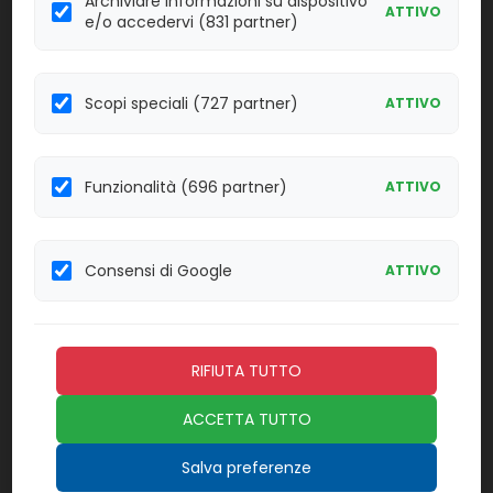
Archiviare informazioni su dispositivo
ATTIVO
e/o accedervi (831 partner)
Effettua il
LOGIN
per acquistare.
Tamponi secchi in polipropilene
26061
Scopi speciali (727 partner)
ATTIVO
12x150
Linea:
Confezione:
100 pz.
SISP
Funzionalità (696 partner)
ATTIVO
Effettua il
LOGIN
per acquistare.
Consensi di Google
ATTIVO
25165
Contenitori per feci da 60 ml. Sterile
Linea:
Confezione:
100 pz.
SISP
RIFIUTA TUTTO
Effettua il
LOGIN
per acquistare.
ACCETTA TUTTO
LA21920-
Adattatore Luer
Salva preferenze
20G45100