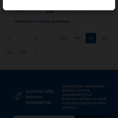
Linea:
Confezione:
100 pz.
SISP
Effettua il
LOGIN
per acquistare.
1
2
...
154
155
156
157
158
159
Iscriviti per ricevere le
nostre offerte.
Iscriviti alla
Inserendo il tuo
Nostra
indirizzo email, accetti
Newsletter
la nostra politica sulla
privacy