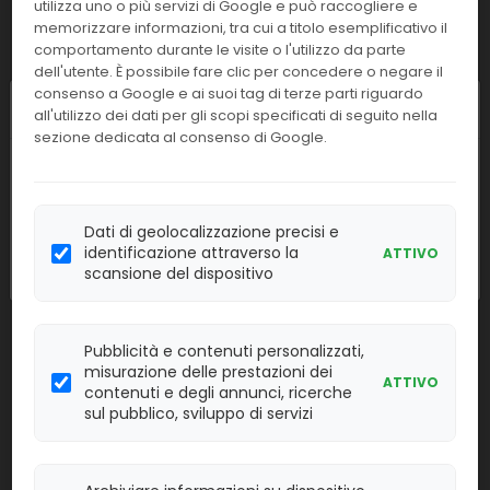
utilizza uno o più servizi di Google e può raccogliere e
memorizzare informazioni, tra cui a titolo esemplificativo il
Linea:
Confezione:
comportamento durante le visite o l'utilizzo da parte
96
BAT
dell'utente. È possibile fare clic per concedere o negare il
consenso a Google e ai suoi tag di terze parti riguardo
Effettua il
LOGIN
per acquistare.
Chiusura estiva
all'utilizzo dei dati per gli scopi specificati di seguito nella
sezione dedicata al consenso di Google.
Vacumed®Rosso 13x100mm+Gel
I nostri uffici resteranno chiusi dall'
8 al
43716
Sep.+Attivatore di Coag.x 5ml
23 agosto
compresi. Le attività
sangue
riprenderanno regolarmente
lunedì 24
Dati di geolocalizzazione precisi e
Linea:
Confezione:
agosto
.
identificazione attraverso la
ATTIVO
100 pz.
SISP
scansione del dispositivo
Effettua il
LOGIN
per acquistare.
Pubblicità e contenuti personalizzati,
Vacumed®GiaOro13x100mm+Gel
misurazione delle prestazioni dei
ATTIVO
43726
Sep.+Attivatore di Coag.x 5ml
contenuti e degli annunci, ricerche
sangue
sul pubblico, sviluppo di servizi
Linea:
Confezione:
100 pz.
SISP