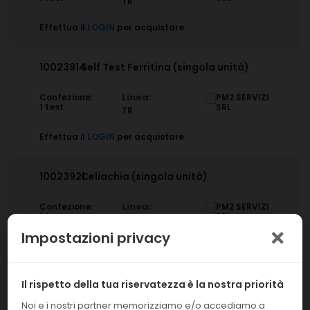
TR
Effettua il
LOGIN
per acquistare.
10023914
Self Test Ferritina (singola unità)
Linea:
Confezione:
1 test
TR
Effettua il
LOGIN
per acquistare.
10023921
Celiachia (singola unità)
Linea:
Confezione:
1 test
TR
Impostazioni privacy
Effettua il
LOGIN
per acquistare.
Il rispetto della tua riservatezza è la nostra priorità
10023922
Strep A (singola unità)
Noi e i nostri partner memorizziamo e/o accediamo a