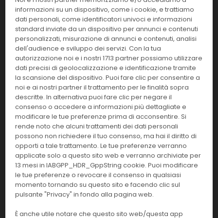
informazioni su un dispositivo, come i cookie, e trattiamo
Linea:
Confezione:
dati personali, come identificatori univoci e informazioni
1 test
TR
standard inviate da un dispositivo per annunci e contenuti
personalizzati, misurazione di annunci e contenuti, analisi
Effettua il
LOGIN
per acquistare.
dell'audience e sviluppo dei servizi. Con la tua
autorizzazione noi e i nostri 1713 partner possiamo utilizzare
dati precisi di geolocalizzazione e identificazione tramite
45000
Vacumed® holder in polipropilene
la scansione del dispositivo. Puoi fare clic per consentire a
noi e ai nostri partner il trattamento per le finalità sopra
Linea:
Confezione:
descritte. In alternativa puoi fare clic per negare il
100 pz.
SISP
consenso o accedere a informazioni più dettagliate e
modificare le tue preferenze prima di acconsentire. Si
Effettua il
LOGIN
per acquistare.
rende noto che alcuni trattamenti dei dati personali
possono non richiedere il tuo consenso, ma hai il diritto di
opporti a tale trattamento. Le tue preferenze verranno
Puntale azzurro Eppendorf da 100-
28053
applicate solo a questo sito web e verranno archiviate per
100 ul
13 mesi in IABGPP_HDR_GppString cookie. Puoi modificare
le tue preferenze o revocare il consenso in qualsiasi
Linea:
Confezione:
momento tornando su questo sito e facendo clic sul
500 pz.
SISP
pulsante "Privacy" in fondo alla pagina web.
Effettua il
LOGIN
per acquistare.
È anche utile notare che questo sito web/questa app