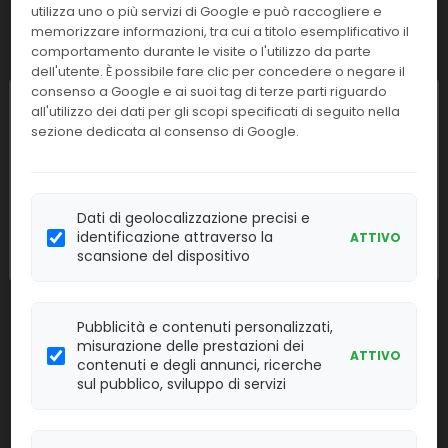
utilizza uno o più servizi di Google e può raccogliere e
memorizzare informazioni, tra cui a titolo esemplificativo il
Puntale giallo Eppendorf da 0-200 ul
28052
c/coroncia
comportamento durante le visite o l'utilizzo da parte
dell'utente. È possibile fare clic per concedere o negare il
consenso a Google e ai suoi tag di terze parti riguardo
Linea:
Confezione:
Chiusura estiva
1000 pz.
all'utilizzo dei dati per gli scopi specificati di seguito nella
SISP
sezione dedicata al consenso di Google.
Effettua il
LOGIN
per acquistare.
I nostri uffici resteranno chiusi dall'
8 al
23 agosto
compresi. Le attività
riprenderanno regolarmente
Provette cilindriche 5 ml. 12x75 in
lunedì 24
21054
Dati di geolocalizzazione precisi e
polistirolo
agosto
.
identificazione attraverso la
ATTIVO
scansione del dispositivo
Linea:
Confezione:
250 pz.
SISP
Effettua il
Pubblicità e contenuti personalizzati,
LOGIN
per acquistare.
misurazione delle prestazioni dei
ATTIVO
contenuti e degli annunci, ricerche
30020
Anse sterili da 10 ul
sul pubblico, sviluppo di servizi
Linea:
Confezione:
20 pz.
SISP