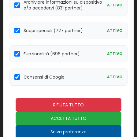
Archiviare informazioni su dispositivo
ATTIVO
e/o accedervi (831 partner)
Effettua il
LOGIN
per acquistare.
30010
Anse sterili da 1 ul
Scopi speciali (727 partner)
ATTIVO
Linea:
Confezione:
20 pz.
SISP
Funzionalità (696 partner)
ATTIVO
Effettua il
LOGIN
per acquistare.
Provette cilindriche 5 ml. 13x75 in
Consensi di Google
ATTIVO
21050
polistirolo
Linea:
Confezione:
250 pz.
SISP
RIFIUTA TUTTO
Effettua il
LOGIN
per acquistare.
ACCETTA TUTTO
Ago a Farfalla23Gx3/4 azz. con
Salva preferenze
45323
adat.190mm