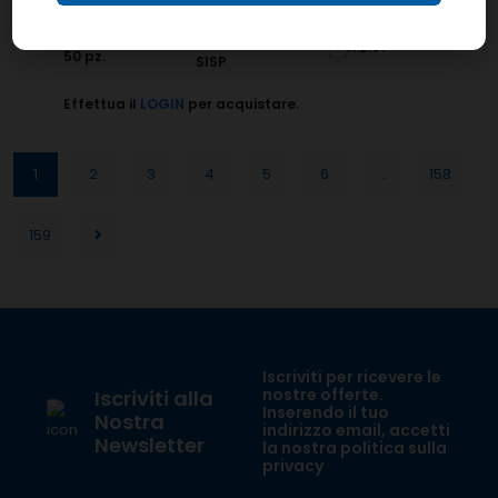
Linea:
Confezione:
50 pz.
SISP
Effettua il
LOGIN
per acquistare.
1
2
3
4
5
6
...
158
159
Iscriviti per ricevere le
nostre offerte.
Iscriviti alla
Inserendo il tuo
Nostra
indirizzo email, accetti
Newsletter
la nostra politica sulla
privacy