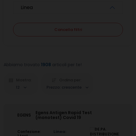
Linea
Cancella filtri
Abbiamo trovato
1908
articoli per te!
Mostra:
Ordina per:
12
Prezzo: crescente
Egens Antigen Rapid Test
EGENS
(monotest) Covid 19
Linea:
Confezione:
1 test