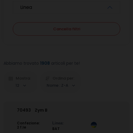
Linea
Cancella filtri
Abbiamo trovato
1908
articoli per te!
Mostra:
Ordina per:
12
Nome : Z-A
70493
Zym B
Confezione:
Linea:
2 f.le
BAT