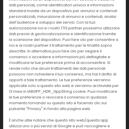
2x20 ml.
CH
dati personali, come identificatori univoci e informazioni
standard inviate da un dispositivo per annunci e contenuti
Effettua il
LOGIN
per acquistare.
personalizzati, misurazione di annunci e contenuti, analisi
dell'audience e sviluppo dei servizi. Con la tua
autorizzazione noi e i nostri 1713 partner possiamo utilizzare
E9217640
Zinco
dati precisi di geolocalizzazione e identificazione tramite
la scansione del dispositivo. Puoi fare clic per consentire a
Confezione:
Linea:
noi e ai nostri partner il trattamento per le finalità sopra
6x31 ml
CH
descritte. In alternativa puoi fare clic per negare il
consenso o accedere a informazioni più dettagliate e
Effettua il
LOGIN
per acquistare.
modificare le tue preferenze prima di acconsentire. Si
rende noto che alcuni trattamenti dei dati personali
possono non richiedere il tuo consenso, ma hai il diritto di
V73-
Zika Virus Real-TM
opporti a tale trattamento. Le tue preferenze verranno
50FRT
applicate solo a questo sito web e verranno archiviate per
13 mesi in IABGPP_HDR_GppString cookie. Puoi modificare
Confezione:
Linea:
le tue preferenze o revocare il consenso in qualsiasi
50 test
BM
momento tornando su questo sito e facendo clic sul
pulsante "Privacy" in fondo alla pagina web.
Effettua il
LOGIN
per acquistare.
È anche utile notare che questo sito web/questa app
utilizza uno o più servizi di Google e può raccogliere e
21343
YST