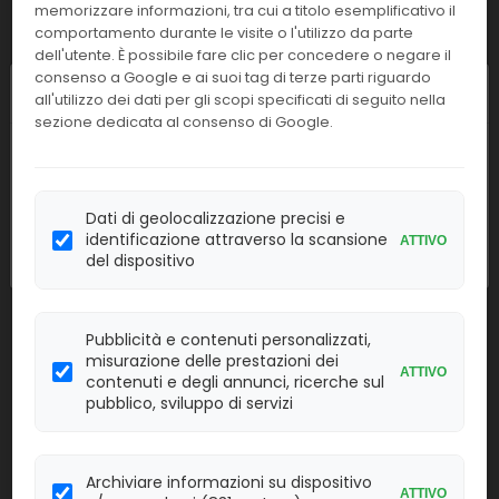
memorizzare informazioni, tra cui a titolo esemplificativo il
comportamento durante le visite o l'utilizzo da parte
Confezione:
Linea:
dell'utente. È possibile fare clic per concedere o negare il
20 card
BAT
consenso a Google e ai suoi tag di terze parti riguardo
Chiusura estiva
all'utilizzo dei dati per gli scopi specificati di seguito nella
Effettua il
LOGIN
per acquistare.
sezione dedicata al consenso di Google.
I nostri uffici resteranno chiusi dall'
8 al
B64-
Yersinia enterolitica / Y.
23 agosto
compresi. Le attività
50FRT
pseudotuberculosis Real-TM
riprenderanno regolarmente
lunedì 24
Dati di geolocalizzazione precisi e
Confezione:
Linea:
agosto
.
identificazione attraverso la scansione
ATTIVO
50 test
BM
del dispositivo
Effettua il
LOGIN
per acquistare.
Pubblicità e contenuti personalizzati,
43421
Yersinia cin
misurazione delle prestazioni dei
ATTIVO
contenuti e degli annunci, ricerche sul
pubblico, sviluppo di servizi
Confezione:
Linea:
20 ps.
BAT
Effettua il
LOGIN
per acquistare.
Archiviare informazioni su dispositivo
ATTIVO