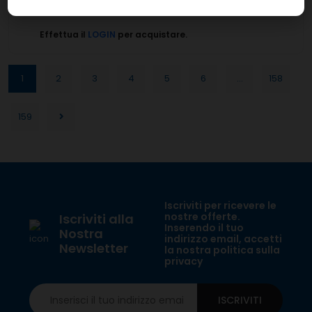
10 test
BM
Effettua il
LOGIN
per acquistare.
1
2
3
4
5
6
...
158
159
Iscriviti per ricevere le
nostre offerte.
Iscriviti alla
Inserendo il tuo
Nostra
indirizzo email, accetti
Newsletter
la nostra politica sulla
privacy
ISCRIVITI