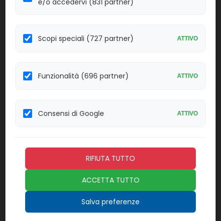
e/o accedervi (831 partner)
70530
XYL
Scopi speciali (727 partner)
Confezione:
Linea:
ATTIVO
2 f.le
BAT
Effettua il
LOGIN
per acquistare.
Funzionalità (696 partner)
ATTIVO
XP3COV2/FLU/RSV-
Xpress SARS-CoV-2/Flu/RSV-10
10
Consensi di Google
ATTIVO
Confezione:
Linea:
10 test
BM
Effettua il
LOGIN
per acquistare.
RIFIUTA TUTTO
XPRSFLU/RSV-
ACCETTA TUTTO
CE-
Xpert Xpress Flu/RSV
10
Salva preferenze
Confezione:
Linea: