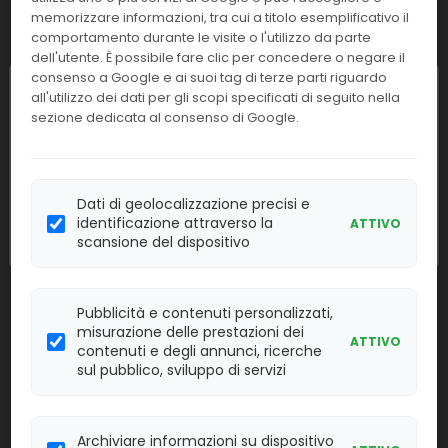
memorizzare informazioni, tra cui a titolo esemplificativo il
comportamento durante le visite o l'utilizzo da parte
B24838
25 OH Vitamina D(Acces2-Unic.)
dell'utente. È possibile fare clic per concedere o negare il
consenso a Google e ai suoi tag di terze parti riguardo
Linea:
Confezione:
Chiusura estiva
all'utilizzo dei dati per gli scopi specificati di seguito nella
2x50 det.
IMM
sezione dedicata al consenso di Google.
Effettua il
LOGIN
per acquistare.
I nostri uffici resteranno chiusi dall'
8 al
23 agosto
compresi. Le attività
riprenderanno regolarmente
lunedì 24
A98856
25 OH Vitamina D(Dxl 800-600)
Dati di geolocalizzazione precisi e
agosto
.
identificazione attraverso la
ATTIVO
Linea:
Confezione:
scansione del dispositivo
2x50 det.
IMM
Effettua il
LOGIN
per acquistare.
Pubblicità e contenuti personalizzati,
misurazione delle prestazioni dei
ATTIVO
contenuti e degli annunci, ricerche
TSREAGEN-
25 Test rapidi prof. antigenici COV-
sul pubblico, sviluppo di servizi
25
19 rinofa. SCADENZA 17-12-23
Linea:
Confezione:
25 test
TR
Archiviare informazioni su dispositivo