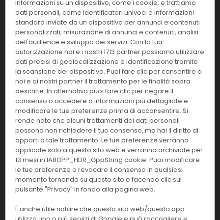
BSH35S1
informazioni su un dispositivo, come i cookie, e trattiamo
colour 96 pcs/box
dati personali, come identificatori univoci e informazioni
standard inviate da un dispositivo per annunci e contenuti
Linea:
Confezione:
personalizzati, misurazione di annunci e contenuti, analisi
96 pcs
BM
dell'audience e sviluppo dei servizi. Con la tua
autorizzazione noi e i nostri 1713 partner possiamo utilizzare
Effettua il
LOGIN
per acquistare.
dati precisi di geolocalizzazione e identificazione tramite
la scansione del dispositivo. Puoi fare clic per consentire a
noi e ai nostri partner il trattamento per le finalità sopra
B24839
25 OH Vitam.calibr.(Access2-U)
descritte. In alternativa puoi fare clic per negare il
consenso o accedere a informazioni più dettagliate e
Linea:
Confezione:
modificare le tue preferenze prima di acconsentire. Si
6x1,4 ml.
IMM
rende noto che alcuni trattamenti dei dati personali
possono non richiedere il tuo consenso, ma hai il diritto di
Effettua il
LOGIN
per acquistare.
opporti a tale trattamento. Le tue preferenze verranno
applicate solo a questo sito web e verranno archiviate per
13 mesi in IABGPP_HDR_GppString cookie. Puoi modificare
A98857
25 OH Vitam.calibr.(Dxl800-600
le tue preferenze o revocare il consenso in qualsiasi
momento tornando su questo sito e facendo clic sul
Linea:
Confezione:
pulsante "Privacy" in fondo alla pagina web.
6x1,4 ml.
IMM
È anche utile notare che questo sito web/questa app
Effettua il
LOGIN
per acquistare.
utilizza uno o più servizi di Google e può raccogliere e