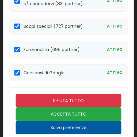
ATTIVO
e/o accedervi (831 partner)
Effettua il
LOGIN
per acquistare.
7547188
4C Plus Cell Control (val.60 g
Scopi speciali (727 partner)
ATTIVO
Linea:
Confezione:
3x3,3 ml.
EMA
Funzionalità (696 partner)
ATTIVO
Effettua il
LOGIN
per acquistare.
Consensi di Google
AESMC0102
5 FILTRO DECOMPRESSIONE M528
ATTIVO
Linea:
Confezione:
5 U.
BAT
RIFIUTA TUTTO
Effettua il
LOGIN
per acquistare.
ACCETTA TUTTO
725 Liquichek Therapeutic Drug
A49913
Monitoring Control (TDM) Level 1
Salva preferenze