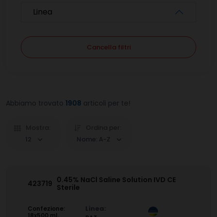
Linea
Cancella filtri
Abbiamo trovato
1908
articoli per te!
Mostra:
Ordina per:
12
Nome: A-Z
0.45% NaCl Saline Solution IVD CE
423719
Sterile
Linea:
Confezione:
18x500 ml.