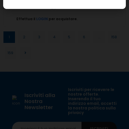
Linea:
Confezione:
12x5 ml
CH
Effettua il
LOGIN
per acquistare.
1
2
3
4
5
6
...
158
159
Iscriviti per ricevere le
nostre offerte.
Iscriviti alla
Inserendo il tuo
Nostra
indirizzo email, accetti
Newsletter
la nostra politica sulla
privacy
ISCRIVITI