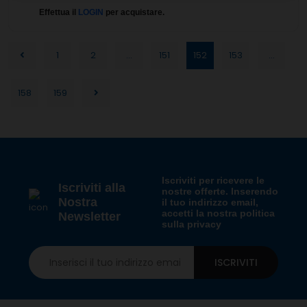
Effettua il
LOGIN
per acquistare.
1
2
...
151
152
153
...
158
159
Iscriviti per ricevere le
Iscriviti alla
nostre offerte. Inserendo
Nostra
il tuo indirizzo email,
accetti la nostra politica
Newsletter
sulla privacy
ISCRIVITI