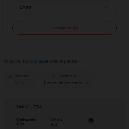
Linea
Cancella filtri
Abbiamo trovato
articoli per te!
1908
Mostra:
Ordina per:
12
Prezzo: decrescente
70402
TDA
Linea:
Confezione:
2 f.le
BAT