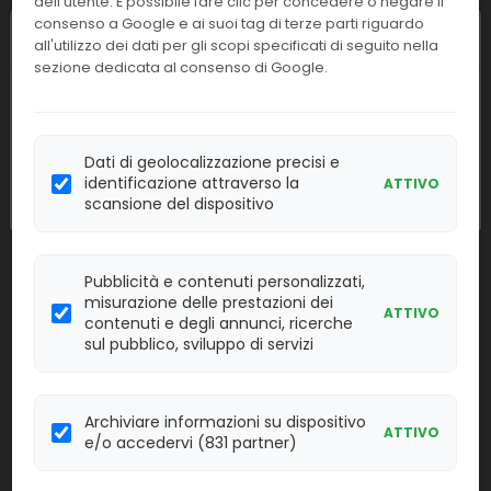
dell'utente. È possibile fare clic per concedere o negare il
colour 96 pcs/box
consenso a Google e ai suoi tag di terze parti riguardo
Chiusura estiva
all'utilizzo dei dati per gli scopi specificati di seguito nella
Linea:
Confezione:
sezione dedicata al consenso di Google.
96 pcs
BM
I nostri uffici resteranno chiusi dall'
8 al
Effettua il
LOGIN
per acquistare.
23 agosto
compresi. Le attività
riprenderanno regolarmente
lunedì 24
Dati di geolocalizzazione precisi e
agosto
.
identificazione attraverso la
1000ul Long Raccked Filter Tip,natural
ATTIVO
BSH37S1
colour 96 pcs/box
scansione del dispositivo
Linea:
Confezione:
96 pcs
BM
Pubblicità e contenuti personalizzati,
misurazione delle prestazioni dei
Effettua il
LOGIN
per acquistare.
ATTIVO
contenuti e degli annunci, ricerche
sul pubblico, sviluppo di servizi
417477
TSA ISO-11133
Linea:
Archiviare informazioni su dispositivo
Confezione:
ATTIVO
20 ps
e/o accedervi (831 partner)
BAT
Effettua il
LOGIN
per acquistare.