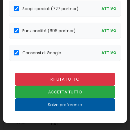
Scopi speciali (727 partner)
ATTIVO
43011
Tripticasi soia
Linea:
Confezione:
Funzionalità (696 partner)
ATTIVO
20 ps
BAT
Effettua il
LOGIN
per acquistare.
Consensi di Google
ATTIVO
43111
Hektoen
Linea:
Confezione:
20 ps
RIFIUTA TUTTO
BAT
Effettua il
LOGIN
per acquistare.
ACCETTA TUTTO
Salva preferenze
43141
Mac Conkey con Cristalvioletto
Linea:
Confezione:
20 ps
BAT