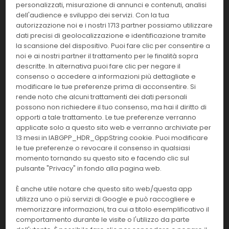
personalizzati, misurazione di annunci e contenuti, analisi
20 ps
BAT
dell'audience e sviluppo dei servizi. Con la tua
autorizzazione noi e i nostri 1713 partner possiamo utilizzare
Effettua il
LOGIN
per acquistare.
dati precisi di geolocalizzazione e identificazione tramite
la scansione del dispositivo. Puoi fare clic per consentire a
AEB611494
Tryptone salt broth
noi e ai nostri partner il trattamento per le finalità sopra
descritte. In alternativa puoi fare clic per negare il
consenso o accedere a informazioni più dettagliate e
Linea:
Confezione:
6x90 ml
modificare le tue preferenze prima di acconsentire. Si
BAT
rende noto che alcuni trattamenti dei dati personali
possono non richiedere il tuo consenso, ma hai il diritto di
Effettua il
LOGIN
per acquistare.
opporti a tale trattamento. Le tue preferenze verranno
applicate solo a questo sito web e verranno archiviate per
10ul Long Raccked Filter Tip,natural
13 mesi in IABGPP_HDR_GppString cookie. Puoi modificare
BSH39S1
colour 96 pcs/box
le tue preferenze o revocare il consenso in qualsiasi
momento tornando su questo sito e facendo clic sul
Linea:
pulsante "Privacy" in fondo alla pagina web.
Confezione:
BM
È anche utile notare che questo sito web/questa app
Effettua il
LOGIN
per acquistare.
utilizza uno o più servizi di Google e può raccogliere e
memorizzare informazioni, tra cui a titolo esemplificativo il
comportamento durante le visite o l'utilizzo da parte
200ul Long Raccked Filter Tip,natural
BSH35S1