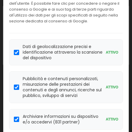
dell'utente. È possibile fare clic per concedere o negare il
consenso a Google e ai suoi tag di terze parti riguardo
Linea:
Confezione:
Chiusura estiva
all'utilizzo dei dati per gli scopi specificati di seguito nella
8x18 ml
CH
sezione dedicata al consenso di Google.
Effettua il
LOGIN
per acquistare.
I nostri uffici resteranno chiusi dall'
8 al
23 agosto
compresi. Le attività
riprenderanno regolarmente
lunedì 24
4704837
Vitek Densicheck variant configuration
Dati di geolocalizzazione precisi e
agosto
.
identificazione attraverso la scansione
ATTIVO
Linea:
Confezione:
del dispositivo
1 pz.
BAT
Effettua il
LOGIN
per acquistare.
Pubblicità e contenuti personalizzati,
misurazione delle prestazioni dei
ATTIVO
contenuti e degli annunci, ricerche sul
XPERTCHECK-
XPERT CHECK KIT
pubblico, sviluppo di servizi
CE-5
Linea:
Confezione:
5 pz.
BM
Archiviare informazioni su dispositivo
ATTIVO
e/o accedervi (831 partner)
Effettua il
LOGIN
per acquistare.