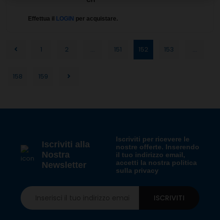
CH
Effettua il
LOGIN
per acquistare.
1
2
...
151
152
153
...
158
159
Iscriviti per ricevere le
Iscriviti alla
nostre offerte. Inserendo
Nostra
il tuo indirizzo email,
accetti la nostra politica
Newsletter
sulla privacy
ISCRIVITI