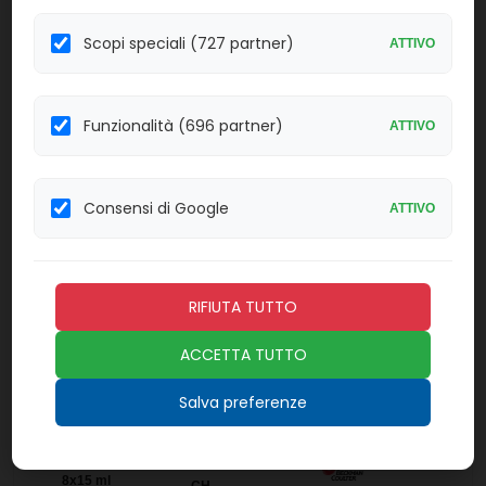
OSR4D229
Fenobarbitale EMIT
Scopi speciali (727 partner)
ATTIVO
Confezione:
Linea:
2x21 ml.+ 2x21
CH
ml.
Funzionalità (696 partner)
ATTIVO
Effettua il
LOGIN
per acquistare.
Consensi di Google
ATTIVO
GXBCRABLP190-
CE-
Xpert BCR-ABL Ultra p190
10
Linea:
Confezione:
RIFIUTA TUTTO
10 test
BM
ACCETTA TUTTO
Effettua il
LOGIN
per acquistare.
Salva preferenze
OSR6152
Transferrina
Linea:
Confezione:
8x15 ml