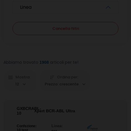
Linea
Cancella filtri
Abbiamo trovato
articoli per te!
1908
Mostra:
Ordina per:
12
Prezzo: crescente
GXBCRABL-
Xpert BCR-ABL Ultra
10
Linea:
Confezione:
10 test