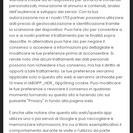
Linea:
Confezione:
personalizzati, misurazione di annunci e contenuti, analisi
8x80 ml.
CH
dell'audience e sviluppo dei servizi. Con la tua
autorizzazione noi e i nostri 1713 partner possiamo utilizzare
Effettua il
LOGIN
per acquistare.
dati precisi di geolocalizzazione e identificazione tramite
la scansione del dispositivo. Puoi fare clic per consentire a
noi e ai nostri partner il trattamento per le finalità sopra
OSR6287
Colesterolo HDL L
descritte. In alternativa puoi fare clic per negare il
consenso o accedere a informazioni più dettagliate e
Linea:
Confezione:
modificare le tue preferenze prima di acconsentire. Si
8x68 ml.
CH
rende noto che alcuni trattamenti dei dati personali
possono non richiedere il tuo consenso, ma hai il diritto di
Effettua il
LOGIN
per acquistare.
opporti a tale trattamento. Le tue preferenze verranno
applicate solo a questo sito web e verranno archiviate per
13 mesi in IABGPP_HDR_GppString cookie. Puoi modificare
OSR6159
C3
le tue preferenze o revocare il consenso in qualsiasi
momento tornando su questo sito e facendo clic sul
Linea:
Confezione:
pulsante "Privacy" in fondo alla pagina web.
8x18 ml
CH
È anche utile notare che questo sito web/questa app
Effettua il
LOGIN
per acquistare.
utilizza uno o più servizi di Google e può raccogliere e
memorizzare informazioni, tra cui a titolo esemplificativo il
comportamento durante le visite o l'utilizzo da parte
OSR6160
C4