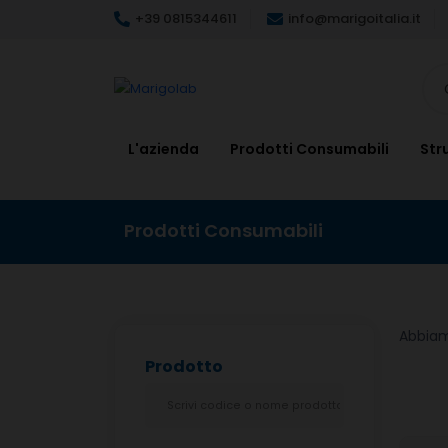
+39 0815344611
info@marigoitalia.it
L'azienda
Prodotti Consumabili
Str
Prodotti Consumabili
Abbia
Prodotto