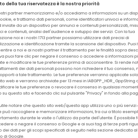
det
tto della tua riservatezza è la nostra priorità
nostri partner memorizziamo e/o accediamo a informazioni su un dispo
Vidas Vitamin B12
ookie, e trattiamo dati personali, come identificatori univoci e inform
60
424106
IMM
Total
det
 inviate da un dispositivo per annunci e contenuti personalizzati, mi
i e contenuti, analisi dell'audience e sviluppo dei servizi. Con la tua
zione noi e i nostri 1713 partner possiamo utilizzare dati precisi di
60
30217
Vidas Varicella Zoster
izzazione e identificazione tramite la scansione del dispositivo. Puoi f
IMM
det
ntire a noi e ai nostri partner il trattamento per le finalità sopra descri
iva puoi fare clic per negare il consenso o accedere a informazioni p
ate e modificare le tue preferenze prima di acconsentire. Si rende no
30
30126
Vidas UP Listeria(LPT)
IMM
det.
rattamenti dei dati personali possono non richiedere il tuo consenso, m
di opporti a tale trattamento. Le tue preferenze verranno applicate sol
ito web e verranno archiviate per 13 mesi in IABGPP_HDR_GppString 
30
ificare le tue preferenze o revocare il consenso in qualsiasi momen
30122
Vidas UP E.Coli O157
IMM
det.
 su questo sito e facendo clic sul pulsante "Privacy" in fondo alla pa
utile notare che questo sito web/questa app utilizza uno o più servizi 
60
30441
Vidas TSH3
IMM
 può raccogliere e memorizzare informazioni, tra cui a titolo esempli
det
tamento durante le visite o l'utilizzo da parte dell'utente. È possibile f
edere o negare il consenso a Google e ai suoi tag di terze parti rig
zzo dei dati per gli scopi specificati di seguito nella sezione dedicata al
60
30400
Vidas TSH
IMM
det
o di Google.