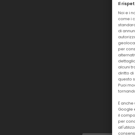
Il rispe
Noi e i 
come i c
standard
di annunc
autorizza
geolocal
per conse
alternat
dettagli
alcuni t
diritto 
questo s
Puoi mod
tornando
È anche 
Google e
il compor
per conc
all'utili
consens