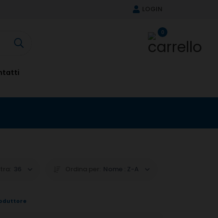
LOGIN
0
tatti
tra:
36
Ordina per:
Nome : Z-A
oduttore