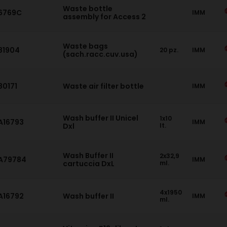
Waste bottle
6769C
IMM
assembly for Access 2
Waste bags
81904
20 pz.
IMM
(sach.racc.cuv.usa)
80171
Waste air filter bottle
IMM
Wash buffer II Unicel
1x10
A16793
IMM
Dxl
lt.
Wash Buffer II
2x32,9
A79784
IMM
cartuccia DxL
ml.
4x1950
A16792
Wash buffer II
IMM
ml.