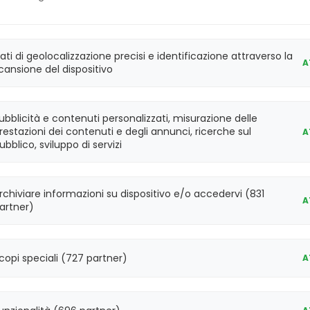
Vidas Troponina High
60
415386
IMM
sensitive
det.
steranno chiusi dall'
8 al 23 agosto
compresi. Le 
ati di geolocalizzazione precisi e identificazione attraverso la
A
regolarmente
lunedì 24 agosto
.
cansione del dispositivo
Vidas Troponina High
30
415386-30
IMM
sensitive
det.
ubblicità e contenuti personalizzati, misurazione delle
restazioni dei contenuti e degli annunci, ricerche sul
A
60
30428
Vidas TPSA
IMM
ubblico, sviluppo di servizi
det
60
424641
Vidas TOXO IgM
IMM
rchiviare informazioni su dispositivo e/o accedervi (831
det
A
artner)
60
30210
Vidas TOXO IgG II
IMM
det
copi speciali (727 partner)
A
Vidas TOXO
60
30211
IMM
Competizione
det