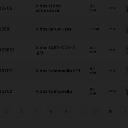
Vidas staph
30
30705
IMM
enterotoxin
det.
66581
Vidas Serum Free
10 ml
IMM
Vidas SARS-COV-2
60
423833
IMM
IgM
det
60
30707
Vidas Salmonella SPT
IMM
det
60
30702
Vidas Salmonella
IMM
det
2
3
4
5
6
...
14
15