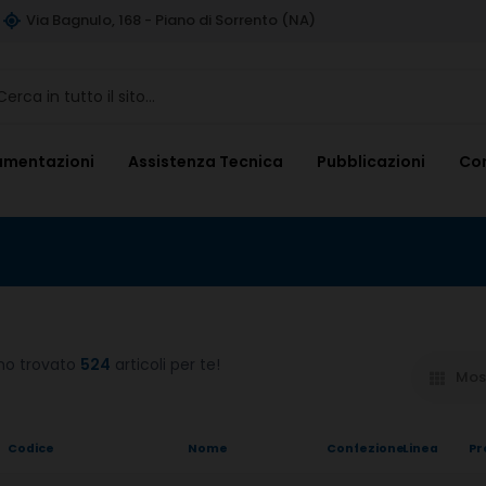
Via Bagnulo, 168 - Piano di Sorrento (NA)
umentazioni
Assistenza Tecnica
Pubblicazioni
Con
mo trovato
524
articoli per te!
Mos
Codice
Nome
Confezione
Linea
Pr