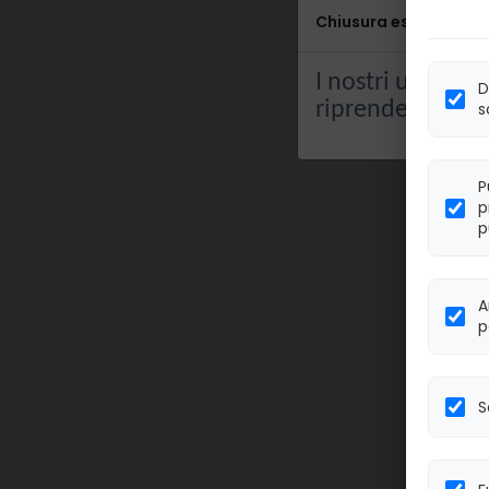
Chiusura estiva
I nostri uffici re
D
riprenderanno 
s
P
p
p
A
p
S