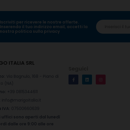
Iscriviti per ricevere le nostre offerte.
Inserendo il tuo indirizzo email, accetti la
nostra politica sulla privacy
GO ITALIA SRL
Seguici
zo:
Via Bagnulo, 168 - Piano di
to (NA)
no:
+39 0815344611
:
info@marigoitalia.it
 IVA:
07500660639
i uffici sono aperti dal lunedì
rdì dalle ore 9:00 alle ore