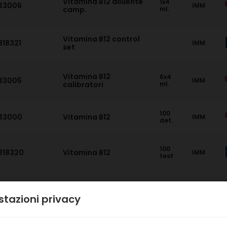
Vitamina B12 diluente
1x4
33006
IMM
camp.
ml.
Vitamina B12 control
318321
IMM
set
Vitamina B12
6x4
33005
IMM
calibratori
ml.
100
33000
Vitamina B12
IMM
det.
100
318320
Vitamina B12
IMM
test
30
30436
Vidas VWF
IMM
det
tazioni privacy
60
30463
Vidas Vitamina D
IMM