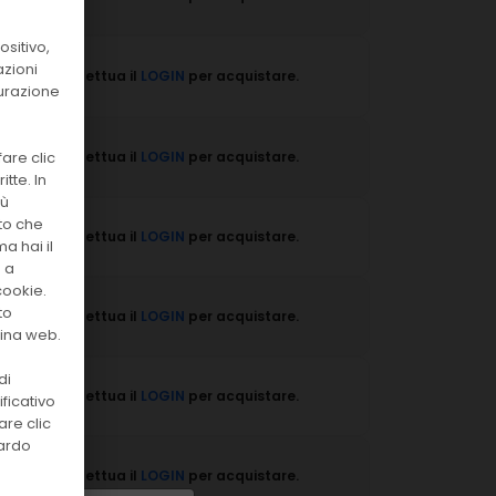
sitivo,
azioni
Effettua il
LOGIN
per acquistare.
surazione
are clic
Effettua il
LOGIN
per acquistare.
tte. In
iù
to che
Effettua il
LOGIN
per acquistare.
a hai il
o a
cookie.
to
Effettua il
LOGIN
per acquistare.
gina web.
di
Effettua il
LOGIN
per acquistare.
ficativo
are clic
uardo
Effettua il
LOGIN
per acquistare.