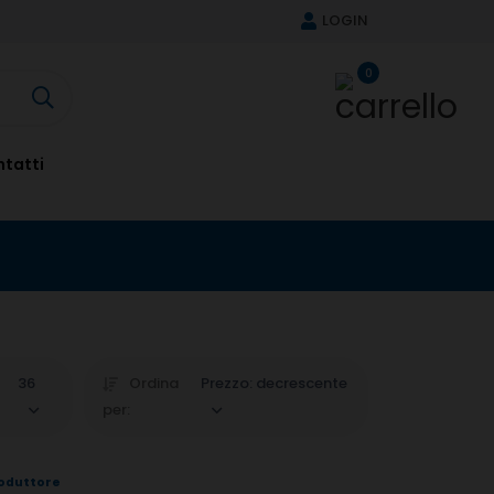
LOGIN
0
tatti
36
Ordina
Prezzo: decrescente
per:
oduttore