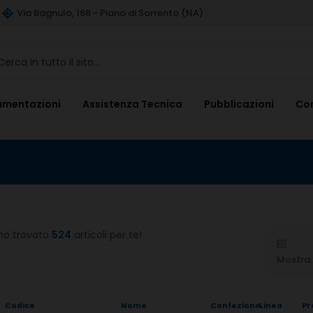
Via Bagnulo, 168 - Piano di Sorrento (NA)
umentazioni
Assistenza Tecnica
Pubblicazioni
Con
mo trovato
524
articoli per te!
Mostra:
Codice
Nome
Confezione
Linea
Pr