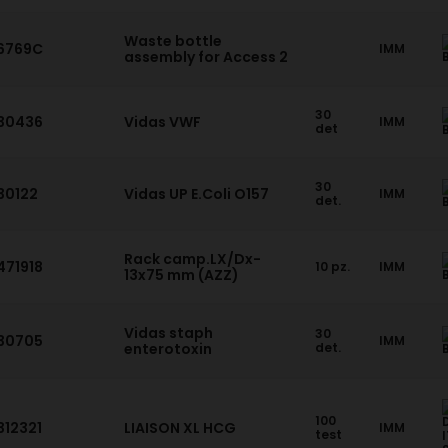
Waste bottle
6769C
IMM
assembly for Access 2
30
30436
Vidas VWF
IMM
det
30
30122
Vidas UP E.Coli O157
IMM
det.
Rack camp.LX/Dx-
471918
10 pz.
IMM
13x75 mm (AZZ)
Vidas staph
30
30705
IMM
enterotoxin
det.
100
312321
LIAISON XL HCG
IMM
test