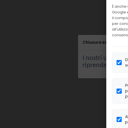
È anche 
Google e
il compor
per conc
all'utili
consens
Chiusura estiva
I nostri uffici re
D
riprenderanno 
s
P
p
p
A
p