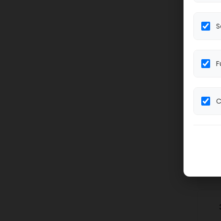
S
F
C