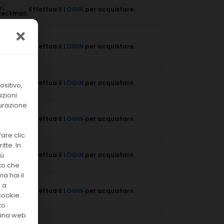
Effettua il
LOGIN
per acquistare.
Effettua il
LOGIN
per acquistare.
Effettua il
LOGIN
per acquistare.
sitivo,
azioni
surazione
Effettua il
LOGIN
per acquistare.
are clic
tte. In
iù
Effettua il
LOGIN
per acquistare.
to che
a hai il
o a
Effettua il
LOGIN
per acquistare.
cookie.
to
gina web.