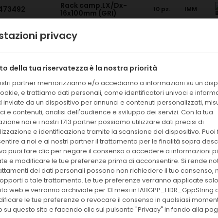
Rack camp.LX/Dx-
473492
10 pz.
IMM
16x100mm (GRI)
tazioni privacy
Rack camp.LX/Dx-
471922
10 pz.
IMM
13x100 mm (br)
tto della tua riservatezza è la nostra priorità
100
33020
Ferritina
IMM
nostri partner memorizziamo e/o accediamo a informazioni su un dispo
det.
ookie, e trattiamo dati personali, come identificatori univoci e inform
 inviate da un dispositivo per annunci e contenuti personalizzati, mi
i e contenuti, analisi dell'audience e sviluppo dei servizi. Con la tua
100
33210
AFP
IMM
det.
zione noi e i nostri 1713 partner possiamo utilizzare dati precisi di
izzazione e identificazione tramite la scansione del dispositivo. Puoi f
ntire a noi e ai nostri partner il trattamento per le finalità sopra descri
100
33510
LH
iva puoi fare clic per negare il consenso o accedere a informazioni p
IMM
det.
ate e modificare le tue preferenze prima di acconsentire. Si rende no
rattamenti dei dati personali possono non richiedere il tuo consenso, m
di opporti a tale trattamento. Le tue preferenze verranno applicate sol
100
33520
FSH
IMM
det.
ito web e verranno archiviate per 13 mesi in IABGPP_HDR_GppString 
ificare le tue preferenze o revocare il consenso in qualsiasi momen
 su questo sito e facendo clic sul pulsante "Privacy" in fondo alla pa
100