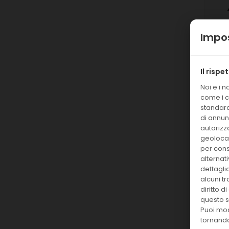
Impos
Il rispe
Noi e i 
come i c
standard
di annunc
autorizza
geolocal
per conse
alternat
dettagli
alcuni t
diritto 
questo s
Puoi mod
tornando