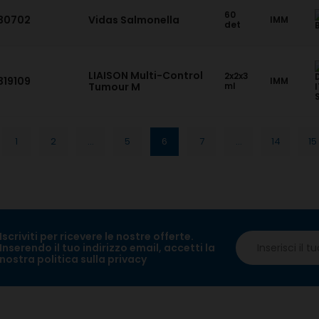
60
30702
Vidas Salmonella
IMM
det
LIAISON Multi-Control
2x2x3
319109
IMM
Tumour M
ml
1
2
...
5
6
7
...
14
15
Iscriviti per ricevere le nostre offerte.
Inserendo il tuo indirizzo email, accetti la
nostra politica sulla privacy