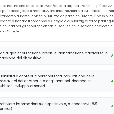
33530
Prolattina
IMM
det.
utile notare che questo sito web/questa app utilizza uno o più servizi 
 può raccogliere e memorizzare informazioni, tra cui a titolo esempli
tamento durante le visite o l'utilizzo da parte dell'utente. È possibile f
100
33550
Progesterone
IMM
edere o negare il consenso a Google e ai suoi tag di terze parti rig
det.
zzo dei dati per gli scopi specificati di seguito nella sezione dedicata al
o di Google.
100
33560
Testosterone
IMM
det.
steranno chiusi dall'
8 al 23 agosto
compresi. Le 
ati di geolocalizzazione precisi e identificazione attraverso la
100
A
A85264
HCG
IMM
regolarmente
lunedì 24 agosto
.
cansione del dispositivo
det.
ubblicità e contenuti personalizzati, misurazione delle
LIAISON CALPROTECTIN
318961
2x1 ml
IMM
CONTROL
restazioni dei contenuti e degli annunci, ricerche sul
A
ubblico, sviluppo di servizi
1x5 ml
A56934
Hybritech p2PSA QC
(3
IMM
rchiviare informazioni su dispositivo e/o accedervi (831
livelli)
A
artner)