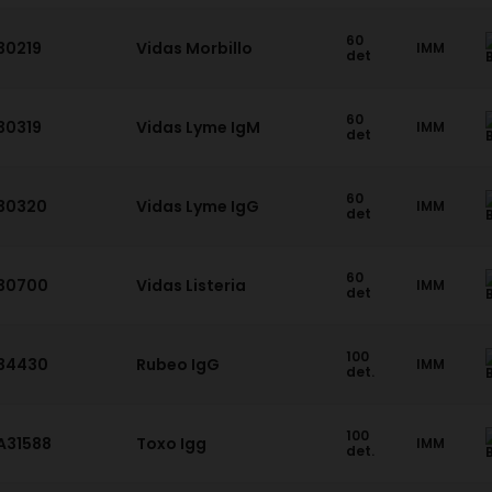
60
30219
Vidas Morbillo
IMM
det
60
30319
Vidas Lyme IgM
IMM
det
60
30320
Vidas Lyme IgG
IMM
det
60
30700
Vidas Listeria
IMM
det
100
34430
Rubeo IgG
IMM
det.
100
A31588
Toxo Igg
IMM
det.