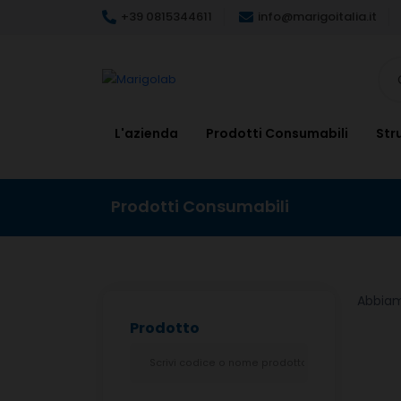
+39 0815344611
info@marigoitalia.it
L'azienda
Prodotti Consumabili
Str
Prodotti Consumabili
Abbia
Prodotto