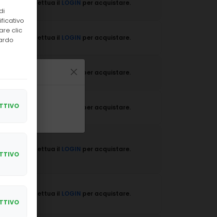
Effettua il
LOGIN
per acquistare.
di
ficativo
are clic
Effettua il
LOGIN
per acquistare.
uardo
Effettua il
LOGIN
per acquistare.
attività
TTIVO
Effettua il
LOGIN
per acquistare.
Effettua il
LOGIN
per acquistare.
TTIVO
Effettua il
LOGIN
per acquistare.
TTIVO