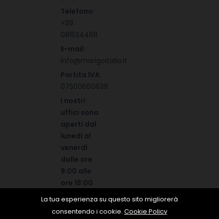
Telefono:
+39
0815344611
E-mail:
info@marigoitalia.it
Partita IVA:
07500660639
I nostri
uffici sono
aperti dal
lunedì al
venerdì
dalle ore
9:00 alle
ore 18:00
La tua esperienza su questo sito migliorerà
consentendo i cookie.
Cookie Policy