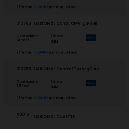
Effettua il
LOGIN
per acquistare.
310766
LIAISON XL Contr. CMV IgG AvII
Linea:
Confezione:
14 test
IMM
Effettua il
LOGIN
per acquistare.
310796
LIAISON XL Control Toxo IgG Av
Linea:
Confezione:
30 test
IMM
Effettua il
LOGIN
per acquistare.
X0016
LIAISON XL CUVETTE
E