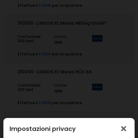
Effettua il
LOGIN
per acquistare.
310250
LIAISON XL Murex HBSAg QUANT
Linea:
Confezione:
200 test
IMM
Effettua il
LOGIN
per acquistare.
310240
LIAISON XL Murex HCV Ab
Linea:
Confezione:
100 test
IMM
Effettua il
LOGIN
per acquistare.
310241
LIAISON XL Murex HCV Ab contr.
Impostazioni privacy
Linea:
Confezione: