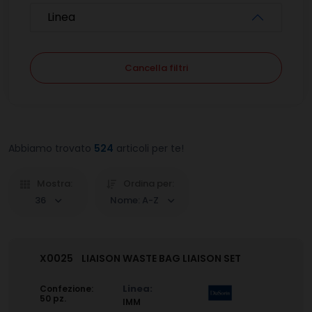
Linea
Cancella filtri
Abbiamo trovato
524
articoli per te!
Mostra:
Ordina per:
36
Nome: A-Z
X0025
LIAISON WASTE BAG LIAISON SET
Linea:
Confezione:
50 pz.
IMM