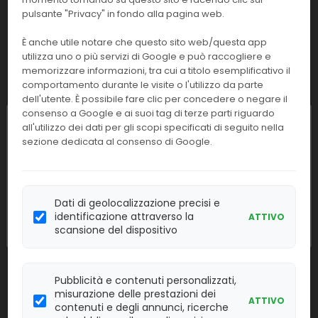
Linea:
Confezione:
pulsante "Privacy" in fondo alla pagina web.
1 pz.
IMM
È anche utile notare che questo sito web/questa app
Effettua il
LOGIN
per acquistare.
utilizza uno o più servizi di Google e può raccogliere e
memorizzare informazioni, tra cui a titolo esemplificativo il
comportamento durante le visite o l'utilizzo da parte
A45817
Liquid Waste bot.unicel DxL600
dell'utente. È possibile fare clic per concedere o negare il
consenso a Google e ai suoi tag di terze parti riguardo
Linea:
Confezione:
Chiusura estiva
all'utilizzo dei dati per gli scopi specificati di seguito nella
1 pz.
IMM
sezione dedicata al consenso di Google.
I nostri uffici resteranno chiusi dall'
8 al
Effettua il
LOGIN
per acquistare.
23 agosto
compresi. Le attività
riprenderanno regolarmente
lunedì 24
99091
Minividas Carta termica
Dati di geolocalizzazione precisi e
agosto
.
identificazione attraverso la
ATTIVO
scansione del dispositivo
Linea:
Confezione:
5 pz
IMM
Effettua il
LOGIN
per acquistare.
Pubblicità e contenuti personalizzati,
misurazione delle prestazioni dei
ATTIVO
contenuti e degli annunci, ricerche
973243
Mioglobina