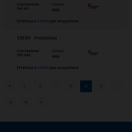
Linea:
Confezione:
1x4 ml.
IMM
Effettua il
LOGIN
per acquistare.
33530
Prolattina
Linea:
Confezione:
100 det.
IMM
Effettua il
LOGIN
per acquistare.
1
2
...
9
10
11
...
14
15