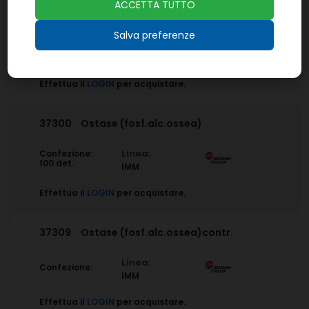
ACCETTA TUTTO
37305
Ostase (fosf.alc.ossa)cal.
Salva preferenze
Linea:
Confezione:
6x2,5 ml.
IMM
Effettua il
LOGIN
per acquistare.
37300
Ostase (fosf.alc.ossea)
Linea:
Confezione:
100 det.
IMM
Effettua il
LOGIN
per acquistare.
37309
Ostase (fosf.alc.ossea)contr.
Linea:
Confezione:
IMM
Effettua il
LOGIN
per acquistare.