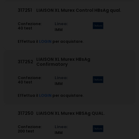
317251
LIAISON XL Murex Control HBsAg qual.
Linea:
Confezione:
40 test
IMM
Effettua il
LOGIN
per acquistare.
LIAISON XL Murex HBsAg
317252
Confirmatory
Linea:
Confezione:
40 test
IMM
Effettua il
LOGIN
per acquistare.
317250
LIAISON XL Murex HBSAg QUAL.
Linea:
Confezione:
200 test
IMM