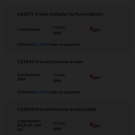
A92071
Probe,Sample,Perfluoroalkoxy
Linea:
Confezione:
IMM
Effettua il
LOGIN
per acquistare.
C22593
Procalcitonina Acces
Linea:
Confezione:
2x50
IMM
Effettua il
LOGIN
per acquistare.
C22594
Procalcitonina Acces calibr.
Confezione:
Linea:
3x1,5 ml.+4x1
IMM
ml.