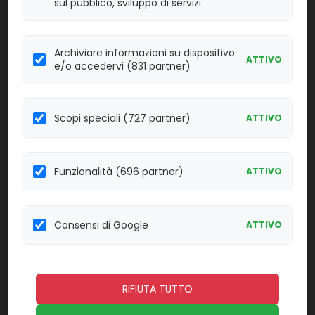
sul pubblico, sviluppo di servizi
Linea:
Confezione:
100 det.
IMM
Archiviare informazioni su dispositivo
ATTIVO
e/o accedervi (831 partner)
Effettua il
LOGIN
per acquistare.
973244
Mioglobina calibratori
Scopi speciali (727 partner)
ATTIVO
Linea:
Confezione:
6x1 ml.
IMM
Funzionalità (696 partner)
ATTIVO
Effettua il
LOGIN
per acquistare.
319130
Moduli di reazione 6x6x64
Consensi di Google
ATTIVO
Linea:
Confezione:
6x6x64 pz.
IMM
RIFIUTA TUTTO
Effettua il
LOGIN
per acquistare.