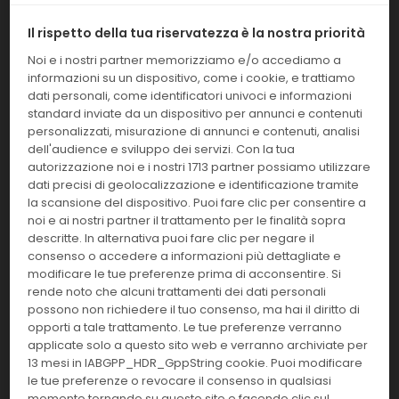
1 test
IMM
Il rispetto della tua riservatezza è la nostra priorità
Effettua il
LOGIN
per acquistare.
Noi e i nostri partner memorizziamo e/o accediamo a
informazioni su un dispositivo, come i cookie, e trattiamo
310260
LIAISON XL Murex HIVAB/AG
dati personali, come identificatori univoci e informazioni
standard inviate da un dispositivo per annunci e contenuti
Linea:
Confezione:
personalizzati, misurazione di annunci e contenuti, analisi
200 test
IMM
dell'audience e sviluppo dei servizi. Con la tua
autorizzazione noi e i nostri 1713 partner possiamo utilizzare
Effettua il
LOGIN
per acquistare.
dati precisi di geolocalizzazione e identificazione tramite
la scansione del dispositivo. Puoi fare clic per consentire a
noi e ai nostri partner il trattamento per le finalità sopra
310261
LIAISON XL Murex HIVAB/AG cont
descritte. In alternativa puoi fare clic per negare il
consenso o accedere a informazioni più dettagliate e
Linea:
Confezione:
modificare le tue preferenze prima di acconsentire. Si
40 test
IMM
rende noto che alcuni trattamenti dei dati personali
possono non richiedere il tuo consenso, ma hai il diritto di
Effettua il
LOGIN
per acquistare.
opporti a tale trattamento. Le tue preferenze verranno
applicate solo a questo sito web e verranno archiviate per
13 mesi in IABGPP_HDR_GppString cookie. Puoi modificare
X0022
LIQUI-NOX
le tue preferenze o revocare il consenso in qualsiasi
momento tornando su questo sito e facendo clic sul