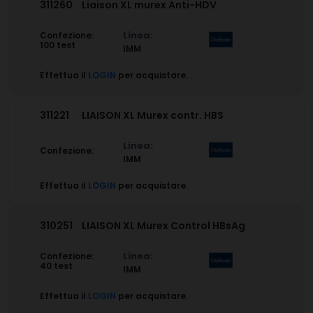
311260
Liaison XL murex Anti-HDV
Linea:
Confezione:
100 test
IMM
Effettua il
LOGIN
per acquistare.
311221
LIAISON XL Murex contr. HBS
Linea:
Confezione:
IMM
Effettua il
LOGIN
per acquistare.
310251
LIAISON XL Murex Control HBsAg
Linea:
Confezione:
40 test
IMM
Effettua il
LOGIN
per acquistare.