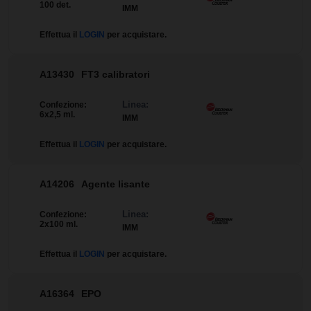
100 det.
IMM
Effettua il
LOGIN
per acquistare.
A13430
FT3 calibratori
Linea:
Confezione:
6x2,5 ml.
IMM
Effettua il
LOGIN
per acquistare.
A14206
Agente lisante
Linea:
Confezione:
2x100 ml.
IMM
Effettua il
LOGIN
per acquistare.
A16364
EPO