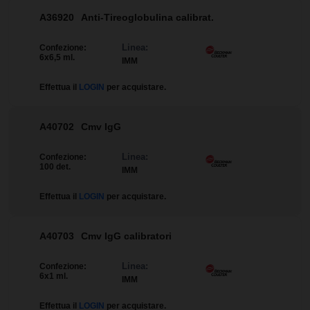
A36920
Anti-Tireoglobulina calibrat.
Linea:
Confezione:
6x6,5 ml.
IMM
Effettua il
LOGIN
per acquistare.
A40702
Cmv IgG
Linea:
Confezione:
100 det.
IMM
Effettua il
LOGIN
per acquistare.
A40703
Cmv IgG calibratori
Linea:
Confezione:
6x1 ml.
IMM
Effettua il
LOGIN
per acquistare.