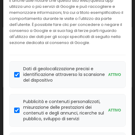
È anche utile notare che questo sito web/questa app
utilizza uno o più servizi di Google e può raccogliere e
Effettua il
LOGIN
per acquistare.
memorizzare informazioni, tra cui a titolo esemplificativo il
comportamento durante le visite o l'utilizzo da parte
A24295
HbsaG confirmation
dell'utente. È possibile fare clic per concedere o negare il
consenso a Google e ai suoi tag di terze parti riguardo
Chiusura estiva
all'utilizzo dei dati per gli scopi specificati di seguito nella
Linea:
Confezione:
50 det.
sezione dedicata al consenso di Google.
IMM
I nostri uffici resteranno chiusi dall'
8 al
Effettua il
LOGIN
per acquistare.
23 agosto
compresi. Le attività
riprenderanno regolarmente
lunedì 24
Dati di geolocalizzazione precisi e
A24296
Anti-Hbs Ab
agosto
.
identificazione attraverso la scansione
ATTIVO
del dispositivo
Linea:
Confezione:
100 det.
IMM
Pubblicità e contenuti personalizzati,
Effettua il
LOGIN
per acquistare.
misurazione delle prestazioni dei
ATTIVO
contenuti e degli annunci, ricerche sul
pubblico, sviluppo di servizi
A24297
Anti-Hbs Ab calibratori
Linea:
Confezione: