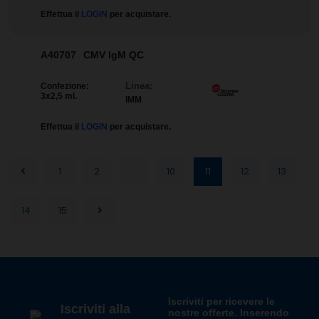
Effettua il
LOGIN
per acquistare.
A40707
CMV IgM QC
Linea:
Confezione:
3x2,5 ml.
IMM
Effettua il
LOGIN
per acquistare.
1
2
...
10
11
12
13
14
15
Iscriviti per ricevere le
Iscriviti alla
nostre offerte. Inserendo