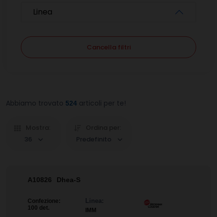
Linea
Cancella filtri
Abbiamo trovato
articoli per te!
524
Mostra:
Ordina per:
36
Predefinito
A10826
Dhea-S
Linea:
Confezione:
100 det.
IMM