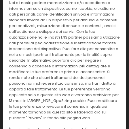
Noi e i nostri partner memorizziamo e/o accediamo a
informazioni su un dispositivo, come i cookie, e trattiamo
dati personali, come identificatori univoci e informazioni
A24291
HbsaG
standard inviate da un dispositivo per annunci e contenuti
personalizzati, misurazione di annunci e contenuti, analisi
Linea:
Confezione:
dell'audience e sviluppo dei servizi. Con la tua
100 det.
IMM
autorizzazione noi e i nostri 1713 partner possiamo utilizzare
dati precisi di geolocalizzazione e identificazione tramite
Effettua il
LOGIN
per acquistare.
la scansione del dispositivo. Puoi fare clic per consentire a
noi e ai nostri partner il trattamento per le finalità sopra
descritte. In alternativa puoi fare clic per negare il
A24292
Hbsag calibratori
consenso o accedere a informazioni più dettagliate e
modificare le tue preferenze prima di acconsentire. Si
Linea:
Confezione:
rende noto che alcuni trattamenti dei dati personali
2x2,7 ml.
IMM
possono non richiedere il tuo consenso, ma hai il diritto di
opporti a tale trattamento. Le tue preferenze verranno
Effettua il
LOGIN
per acquistare.
applicate solo a questo sito web e verranno archiviate per
13 mesi in IABGPP_HDR_GppString cookie. Puoi modificare
le tue preferenze o revocare il consenso in qualsiasi
A24294
HbsaG Controllo 2 livelli
momento tornando su questo sito e facendo clic sul
pulsante "Privacy" in fondo alla pagina web.
Linea:
Confezione:
3x4 ml
IMM