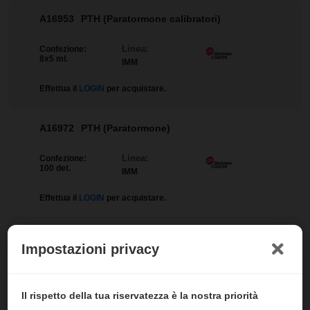
A16953
PTH (Paratormone calibratori)
Linea:
Confezione:
8x5 ml.
IMM
Effettua il
LOGIN
per acquistare.
A16972
PTH (Paratormone)
Linea:
Confezione:
100 det.
IMM
Effettua il
LOGIN
per acquistare.
A18227
Anti-Tpo calibratori
Impostazioni privacy
Linea:
Confezione:
6x1 ml.
IMM
Il rispetto della tua riservatezza è la nostra priorità
Effettua il
LOGIN
per acquistare.