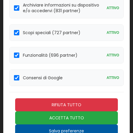
2x2,5 ml.
IMM
Archiviare informazioni su dispositivo
ATTIVO
e/o accedervi (831 partner)
Effettua il
LOGIN
per acquistare.
A24298
HbsAb QC
Scopi speciali (727 partner)
ATTIVO
Linea:
Confezione:
3x2,5 ml.
IMM
Funzionalità (696 partner)
ATTIVO
Effettua il
LOGIN
per acquistare.
Consensi di Google
A31588
Toxo Igg
ATTIVO
Linea:
Confezione:
100 det.
IMM
RIFIUTA TUTTO
Effettua il
LOGIN
per acquistare.
ACCETTA TUTTO
A31589
Toxo IgG calibratori
Salva preferenze