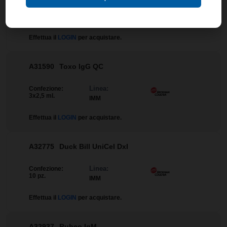
Linea:
Confezione:
6x1 ml.
IMM
Effettua il
LOGIN
per acquistare.
A31590
Toxo IgG QC
Linea:
Confezione:
3x2,5 ml.
IMM
Effettua il
LOGIN
per acquistare.
A32775
Duck Bill UniCel DxI
Linea:
Confezione:
10 pz.
IMM
Effettua il
LOGIN
per acquistare.
A32937
Rubeo IgM