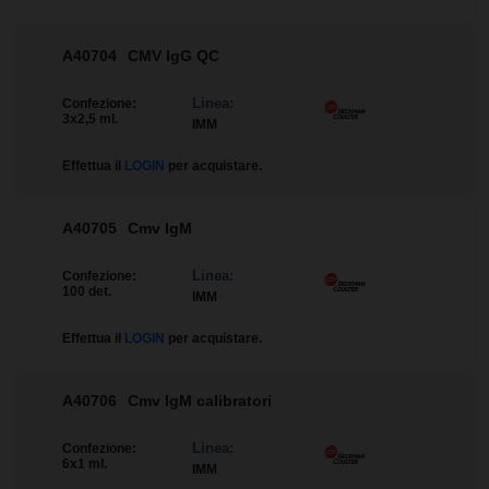
A40704
CMV IgG QC
Linea:
Confezione:
3x2,5 ml.
IMM
Effettua il
LOGIN
per acquistare.
A40705
Cmv IgM
Linea:
Confezione:
100 det.
IMM
Effettua il
LOGIN
per acquistare.
A40706
Cmv IgM calibratori
Linea:
Confezione:
6x1 ml.
IMM