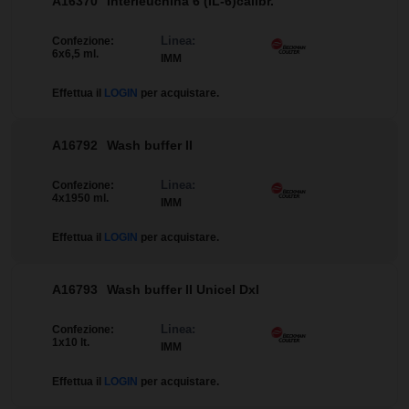
A16370
Interleuchina 6 (IL-6)calibr.
Linea:
Confezione:
6x6,5 ml.
IMM
Effettua il
LOGIN
per acquistare.
A16792
Wash buffer II
Linea:
Confezione:
4x1950 ml.
IMM
Effettua il
LOGIN
per acquistare.
A16793
Wash buffer II Unicel Dxl
Linea:
Confezione:
1x10 lt.
IMM
Effettua il
LOGIN
per acquistare.