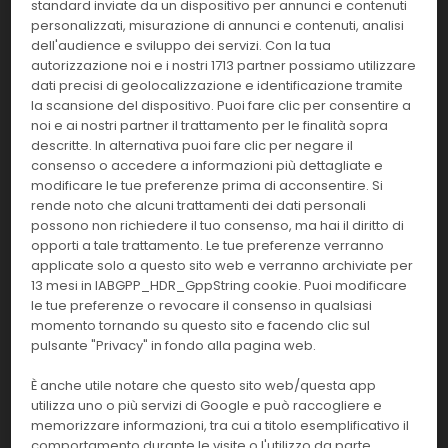
standard inviate da un dispositivo per annunci e contenuti
40 test
IMM
personalizzati, misurazione di annunci e contenuti, analisi
dell'audience e sviluppo dei servizi. Con la tua
Effettua il
LOGIN
per acquistare.
autorizzazione noi e i nostri 1713 partner possiamo utilizzare
dati precisi di geolocalizzazione e identificazione tramite
la scansione del dispositivo. Puoi fare clic per consentire a
LIAISON XL Murex HBsAg
317252
Confirmatory
noi e ai nostri partner il trattamento per le finalità sopra
descritte. In alternativa puoi fare clic per negare il
consenso o accedere a informazioni più dettagliate e
Linea:
Confezione:
40 test
modificare le tue preferenze prima di acconsentire. Si
IMM
rende noto che alcuni trattamenti dei dati personali
Effettua il
LOGIN
per acquistare.
possono non richiedere il tuo consenso, ma hai il diritto di
opporti a tale trattamento. Le tue preferenze verranno
applicate solo a questo sito web e verranno archiviate per
115401
DxI Container Solid Waste
13 mesi in IABGPP_HDR_GppString cookie. Puoi modificare
le tue preferenze o revocare il consenso in qualsiasi
Linea:
momento tornando su questo sito e facendo clic sul
Confezione:
1 pz.
IMM
pulsante "Privacy" in fondo alla pagina web.
Effettua il
LOGIN
per acquistare.
È anche utile notare che questo sito web/questa app
utilizza uno o più servizi di Google e può raccogliere e
memorizzare informazioni, tra cui a titolo esemplificativo il
BP301A
Procalcitonina QC Livello 1
comportamento durante le visite o l'utilizzo da parte