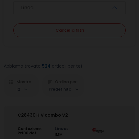
Linea
Cancella filtri
Abbiamo trovato
524
articoli per te!
Mostra:
Ordina per:
12
Predefinito
C28430
HIV combo V2
Linea:
Confezione:
2x100 det.
IMM