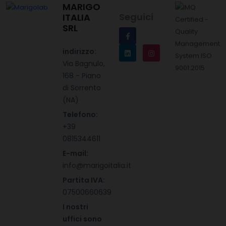
MARIGO
Seguici
ITALIA
SRL
indirizzo:
Via Bagnulo,
168 - Piano
di Sorrento
(NA)
Telefono:
+39
0815344611
E-mail:
info@marigoitalia.it
Partita IVA:
07500660639
I nostri
uffici sono