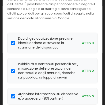
dell'utente. È possibile fare clic per concedere o negare il
Linea:
Confezione:
consenso a Google e ai suoi tag di terze parti riguardo
12x2ml
Chiusura estiva
IMM
all'utilizzo dei dati per gli scopi specificati di seguito nella
sezione dedicata al consenso di Google.
Effettua il
LOGIN
per acquistare.
I nostri uffici resteranno chiusi dall'
8 al
23 agosto
compresi. Le attività
BP302A
Procalcitonina QC Livello 2
riprenderanno regolarmente
lunedì 24
Dati di geolocalizzazione precisi e
agosto
.
identificazione attraverso la
ATTIVO
Linea:
Confezione:
scansione del dispositivo
12x2ml
IMM
Effettua il
LOGIN
per acquistare.
Pubblicità e contenuti personalizzati,
misurazione delle prestazioni dei
ATTIVO
BP303A
Procalcitonina QC Livello 3
contenuti e degli annunci, ricerche
sul pubblico, sviluppo di servizi
Linea:
Confezione:
12x2ml
IMM
Archiviare informazioni su dispositivo
Effettua il
LOGIN
per acquistare.
ATTIVO
e/o accedervi (831 partner)