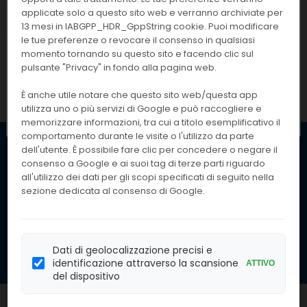
Cambiare combinazione di filtri e riprovare.
applicate solo a questo sito web e verranno archiviate per
Chiusura estiva
13 mesi in IABGPP_HDR_GppString cookie. Puoi modificare
1
2
...
75
76
77
78
le tue preferenze o revocare il consenso in qualsiasi
I nostri uffici resteranno chiusi dall'
8 al
momento tornando su questo sito e facendo clic sul
pulsante "Privacy" in fondo alla pagina web.
23 agosto
compresi. Le attività
79
80
riprenderanno regolarmente
lunedì 24
È anche utile notare che questo sito web/questa app
agosto
.
utilizza uno o più servizi di Google e può raccogliere e
memorizzare informazioni, tra cui a titolo esemplificativo il
comportamento durante le visite o l'utilizzo da parte
dell'utente. È possibile fare clic per concedere o negare il
consenso a Google e ai suoi tag di terze parti riguardo
Iscriviti per ricevere le
Iscriviti alla
nostre offerte. Inserendo
all'utilizzo dei dati per gli scopi specificati di seguito nella
Nostra
il tuo indirizzo email,
sezione dedicata al consenso di Google.
accetti la nostra politica
Newsletter
sulla privacy
ISCRIVITI
Dati di geolocalizzazione precisi e
identificazione attraverso la scansione
ATTIVO
del dispositivo