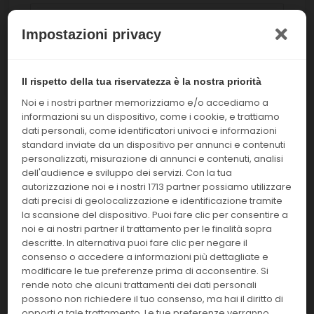
Linea
Impostazioni privacy
Cancella filtri
Il rispetto della tua riservatezza è la nostra priorità
Noi e i nostri partner memorizziamo e/o accediamo a
informazioni su un dispositivo, come i cookie, e trattiamo
dati personali, come identificatori univoci e informazioni
standard inviate da un dispositivo per annunci e contenuti
Abbiamo trovato
articoli per te!
1908
personalizzati, misurazione di annunci e contenuti, analisi
dell'audience e sviluppo dei servizi. Con la tua
Mostra:
Ordina per:
autorizzazione noi e i nostri 1713 partner possiamo utilizzare
dati precisi di geolocalizzazione e identificazione tramite
24
Prezzo: decrescente
la scansione del dispositivo. Puoi fare clic per consentire a
noi e ai nostri partner il trattamento per le finalità sopra
descritte. In alternativa puoi fare clic per negare il
consenso o accedere a informazioni più dettagliate e
Nessun prodotto trovato
modificare le tue preferenze prima di acconsentire. Si
secondo i criteri di ricerca
rende noto che alcuni trattamenti dei dati personali
possono non richiedere il tuo consenso, ma hai il diritto di
impostati
opporti a tale trattamento. Le tue preferenze verranno