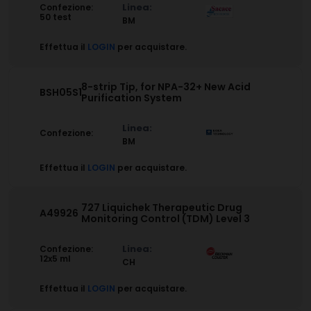
Linea:
Confezione:
50 test
BM
Effettua il
LOGIN
per acquistare.
8-strip Tip, for NPA-32+ New Acid
BSH05S1
Purification System
Linea:
Confezione:
BM
Effettua il
LOGIN
per acquistare.
727 Liquichek Therapeutic Drug
A49926
Monitoring Control (TDM) Level 3
Linea:
Confezione:
12x5 ml
CH
Effettua il
LOGIN
per acquistare.