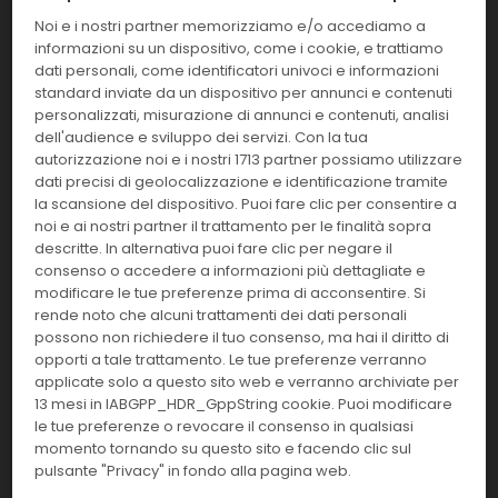
29519
Acetone Safranina - A
Noi e i nostri partner memorizziamo e/o accediamo a
informazioni su un dispositivo, come i cookie, e trattiamo
Linea:
Confezione:
500 ml.
dati personali, come identificatori univoci e informazioni
BAT
standard inviate da un dispositivo per annunci e contenuti
Effettua il
LOGIN
per acquistare.
personalizzati, misurazione di annunci e contenuti, analisi
dell'audience e sviluppo dei servizi. Con la tua
autorizzazione noi e i nostri 1713 partner possiamo utilizzare
29521
Acetone Fucsina- A
dati precisi di geolocalizzazione e identificazione tramite
la scansione del dispositivo. Puoi fare clic per consentire a
Linea:
noi e ai nostri partner il trattamento per le finalità sopra
Confezione:
500 ml.
BAT
descritte. In alternativa puoi fare clic per negare il
consenso o accedere a informazioni più dettagliate e
Effettua il
LOGIN
per acquistare.
modificare le tue preferenze prima di acconsentire. Si
rende noto che alcuni trattamenti dei dati personali
possono non richiedere il tuo consenso, ma hai il diritto di
467432
Accusense Elettrodo Glucosio
opporti a tale trattamento. Le tue preferenze verranno
applicate solo a questo sito web e verranno archiviate per
Linea:
13 mesi in IABGPP_HDR_GppString cookie. Puoi modificare
Confezione:
CH
le tue preferenze o revocare il consenso in qualsiasi
momento tornando su questo sito e facendo clic sul
Effettua il
LOGIN
per acquistare.
pulsante "Privacy" in fondo alla pagina web.