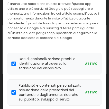
È anche utile notare che questo sito web/questa app
C71978
Access NT-proBNP Calibrators
utilizza uno o più servizi di Google e può raccogliere e
memorizzare informazioni, tra cui a titolo esemplificativo il
Linea:
Confezione:
comportamento durante le visite o l'utilizzo da parte
7x1,5 ml
IMM
dell'utente. È possibile fare clic per concedere o negare il
consenso a Google e ai suoi tag di terze parti riguardo
Chiusura estiva
Effettua il
LOGIN
per acquistare.
all'utilizzo dei dati per gli scopi specificati di seguito nella
sezione dedicata al consenso di Google.
I nostri uffici resteranno chiusi dall'
8 al
C71997
Access NT-proBNP
23 agosto
compresi. Le attività
Linea:
Confezione:
riprenderanno regolarmente
lunedì 24
Dati di geolocalizzazione precisi e
2x100 test
IMM
agosto
.
identificazione attraverso la
ATTIVO
scansione del dispositivo
Effettua il
LOGIN
per acquistare.
C28432
Access HIV combo V2 QC
Pubblicità e contenuti personalizzati,
misurazione delle prestazioni dei
ATTIVO
Linea:
Confezione:
contenuti e degli annunci, ricerche
2x4,4 ml x 3 liv.
IMM
sul pubblico, sviluppo di servizi
Effettua il
LOGIN
per acquistare.