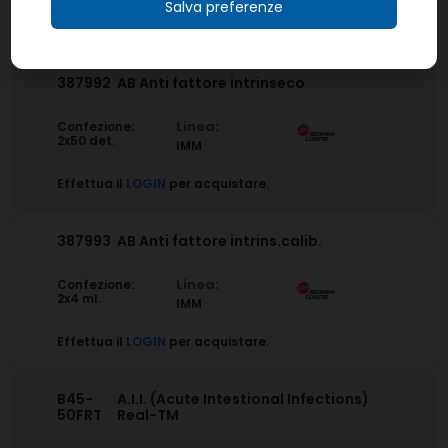
Salva preferenze
Effettua il
LOGIN
per acquistare.
387992
AB Anti fattore intrinseco
Linea:
Confezione:
2x50 det.
IMM
Effettua il
LOGIN
per acquistare.
387993
AB Anti fattore intrins.calib.
Linea:
Confezione:
2x4 ml.
IMM
Effettua il
LOGIN
per acquistare.
B45-
A.I.I. (Acute Intestional Infections)
50FRT
Real-TM