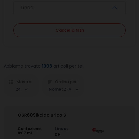
Linea
Cancella filtri
Abbiamo trovato
1908
articoli per te!
Mostra:
Ordina per:
24
Nome : Z-A
OSR6098
Acido urico S
Linea:
Confezione:
8x17 ml.
CH