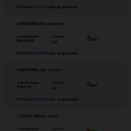
Effettua il
LOGIN
per acquistare.
OSR6198
Acido urico M
Linea:
Confezione:
8x42,5 ml.
CH
Effettua il
LOGIN
per acquistare.
OSR6298
Acido urico L
Linea:
Confezione:
8x60 ml.
CH
Effettua il
LOGIN
per acquistare.
C1000675D
Acido Urico
Linea:
Confezione: