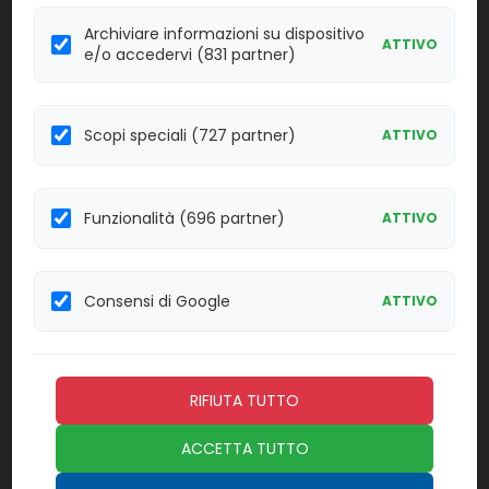
Archiviare informazioni su dispositivo
ATTIVO
e/o accedervi (831 partner)
98200
Access BNP Reagent
Linea:
Confezione:
2x50 test
IMM
Scopi speciali (727 partner)
ATTIVO
Effettua il
LOGIN
per acquistare.
Funzionalità (696 partner)
ATTIVO
98201
Access BNP Control
Linea:
Confezione:
3x2 fl.x2,5 ml.
IMM
Consensi di Google
ATTIVO
Effettua il
LOGIN
per acquistare.
RIFIUTA TUTTO
98202
Access BNP Calibrators
Confezione:
ACCETTA TUTTO
Linea:
1 fl.x4; 5 fl.x1,5
IMM
ml.