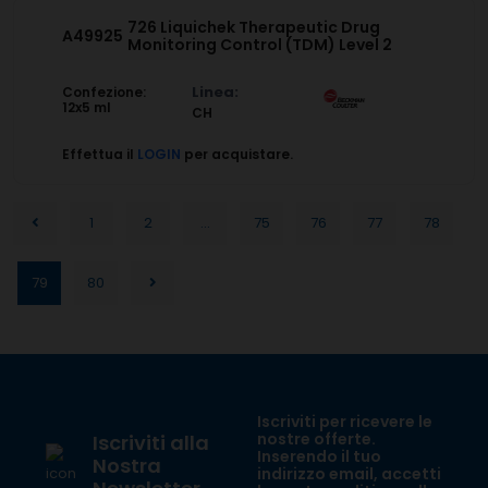
726 Liquichek Therapeutic Drug
A49925
Monitoring Control (TDM) Level 2
Linea:
Confezione:
12x5 ml
CH
Effettua il
LOGIN
per acquistare.
1
2
...
75
76
77
78
79
80
Iscriviti per ricevere le
nostre offerte.
Iscriviti alla
Inserendo il tuo
Nostra
indirizzo email, accetti