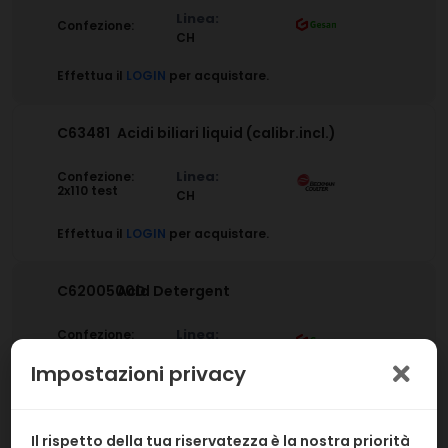
Linea:
Confezione:
CH
Effettua il
LOGIN
per acquistare.
C63481
Acidi biliari liquid (calibr.incl.)
Linea:
Confezione:
2x110 test
CH
Effettua il
LOGIN
per acquistare.
C6200500D
Acid Detergent
Linea:
Confezione:
1x500 ml
CH
Impostazioni privacy
Effettua il
LOGIN
per acquistare.
Il rispetto della tua riservatezza è la nostra priorità