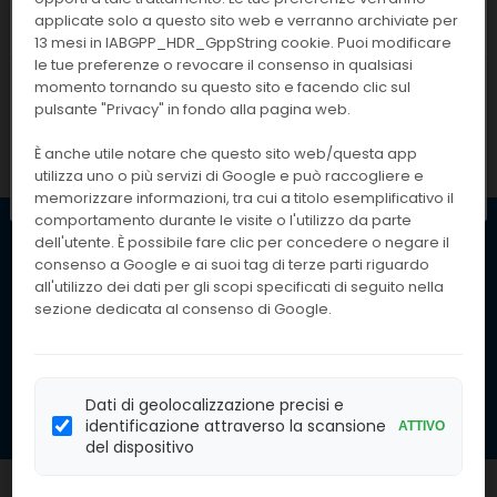
Cambiare combinazione di filtri e riprovare.
applicate solo a questo sito web e verranno archiviate per
Chiusura estiva
13 mesi in IABGPP_HDR_GppString cookie. Puoi modificare
1
2
...
75
76
77
78
le tue preferenze o revocare il consenso in qualsiasi
I nostri uffici resteranno chiusi dall'
8 al
momento tornando su questo sito e facendo clic sul
pulsante "Privacy" in fondo alla pagina web.
23 agosto
compresi. Le attività
79
80
riprenderanno regolarmente
lunedì 24
È anche utile notare che questo sito web/questa app
agosto
.
utilizza uno o più servizi di Google e può raccogliere e
memorizzare informazioni, tra cui a titolo esemplificativo il
comportamento durante le visite o l'utilizzo da parte
dell'utente. È possibile fare clic per concedere o negare il
consenso a Google e ai suoi tag di terze parti riguardo
Iscriviti per ricevere le
Iscriviti alla
nostre offerte. Inserendo
all'utilizzo dei dati per gli scopi specificati di seguito nella
Nostra
il tuo indirizzo email,
sezione dedicata al consenso di Google.
accetti la nostra politica
Newsletter
sulla privacy
ISCRIVITI
Dati di geolocalizzazione precisi e
identificazione attraverso la scansione
ATTIVO
del dispositivo