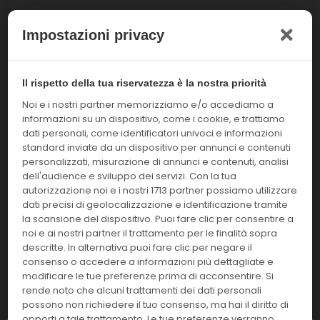
Linea
Impostazioni privacy
Cancella filtri
Il rispetto della tua riservatezza è la nostra priorità
Noi e i nostri partner memorizziamo e/o accediamo a
informazioni su un dispositivo, come i cookie, e trattiamo
dati personali, come identificatori univoci e informazioni
standard inviate da un dispositivo per annunci e contenuti
Abbiamo trovato
articoli per te!
1908
personalizzati, misurazione di annunci e contenuti, analisi
dell'audience e sviluppo dei servizi. Con la tua
Mostra:
Ordina per:
autorizzazione noi e i nostri 1713 partner possiamo utilizzare
dati precisi di geolocalizzazione e identificazione tramite
24
Nome: A-Z
la scansione del dispositivo. Puoi fare clic per consentire a
noi e ai nostri partner il trattamento per le finalità sopra
descritte. In alternativa puoi fare clic per negare il
consenso o accedere a informazioni più dettagliate e
Nessun prodotto trovato
modificare le tue preferenze prima di acconsentire. Si
secondo i criteri di ricerca
rende noto che alcuni trattamenti dei dati personali
possono non richiedere il tuo consenso, ma hai il diritto di
impostati
opporti a tale trattamento. Le tue preferenze verranno