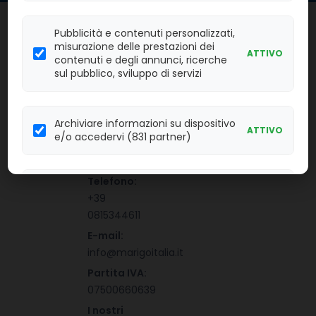
MARIGO
Pubblicità e contenuti personalizzati,
Seguici
ITALIA
misurazione delle prestazioni dei
ATTIVO
SRL
contenuti e degli annunci, ricerche
sul pubblico, sviluppo di servizi
indirizzo:
Via Bagnulo,
Archiviare informazioni su dispositivo
168 - Piano
ATTIVO
e/o accedervi (831 partner)
di Sorrento
(NA)
Telefono:
Scopi speciali (727 partner)
ATTIVO
+39
0815344611
E-mail:
Funzionalità (696 partner)
ATTIVO
info@marigoitalia.it
Partita IVA:
07500660639
Consensi di Google
ATTIVO
I nostri