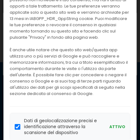
Cambiare combinazione di filtri e
opporti a tale trattamento. Le tue preferenze verranno
riprovare.
applicate solo a questo sito web e verranno archiviate per
13 mesi in IABGPP_HDR_GppString cookie. Puoi modificare
Chiusura estiva
1
2
...
75
76
77
78
le tue preferenze o revocare il consenso in qualsiasi
momento tornando su questo sito e facendo clic sul
I nostri uffici resteranno chiusi dall'
pulsante "Privacy" in fondo alla pagina web.
8 al
79
80
23 agosto
compresi. Le attività
È anche utile notare che questo sito web/questa app
riprenderanno regolarmente
lunedì 24
utilizza uno o più servizi di Google e può raccogliere e
agosto
.
memorizzare informazioni, tra cui a titolo esemplificativo il
comportamento durante le visite o l'utilizzo da parte
dell'utente. È possibile fare clic per concedere o negare il
consenso a Google e ai suoi tag di terze parti riguardo
Iscriviti per ricevere le
nostre offerte.
Iscriviti alla
all'utilizzo dei dati per gli scopi specificati di seguito nella
Inserendo il tuo
Nostra
sezione dedicata al consenso di Google.
indirizzo email, accetti
Newsletter
la nostra politica sulla
privacy
Dati di geolocalizzazione precisi e
ISCRIVITI
identificazione attraverso la
ATTIVO
scansione del dispositivo