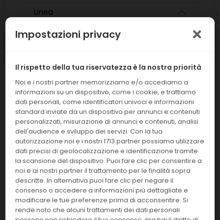
Linea
Impostazioni privacy
Cancella filtri
Il rispetto della tua riservatezza è la nostra priorità
Noi e i nostri partner memorizziamo e/o accediamo a
informazioni su un dispositivo, come i cookie, e trattiamo
dati personali, come identificatori univoci e informazioni
Abbiamo trovato
1908
articoli per te!
standard inviate da un dispositivo per annunci e contenuti
personalizzati, misurazione di annunci e contenuti, analisi
Mostra:
Ordina per:
dell'audience e sviluppo dei servizi. Con la tua
autorizzazione noi e i nostri 1713 partner possiamo utilizzare
24
Codice: Z-A
dati precisi di geolocalizzazione e identificazione tramite
la scansione del dispositivo. Puoi fare clic per consentire a
noi e ai nostri partner il trattamento per le finalità sopra
descritte. In alternativa puoi fare clic per negare il
Nessun prodotto trovato
consenso o accedere a informazioni più dettagliate e
secondo i criteri di ricerca
modificare le tue preferenze prima di acconsentire. Si
rende noto che alcuni trattamenti dei dati personali
impostati
possono non richiedere il tuo consenso, ma hai il diritto di