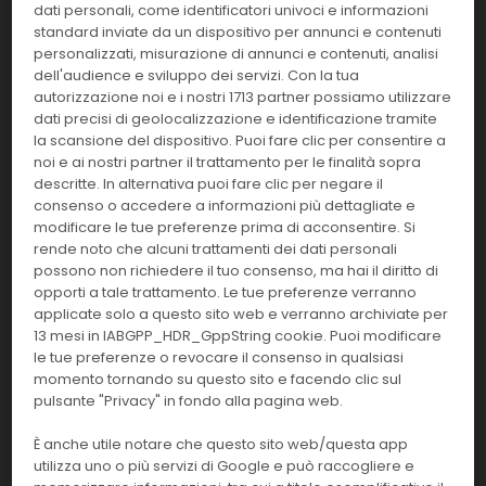
1 test
dati personali, come identificatori univoci e informazioni
TR
standard inviate da un dispositivo per annunci e contenuti
personalizzati, misurazione di annunci e contenuti, analisi
Effettua il
LOGIN
per acquistare.
dell'audience e sviluppo dei servizi. Con la tua
autorizzazione noi e i nostri 1713 partner possiamo utilizzare
10023922
Strep A (singola unità)
dati precisi di geolocalizzazione e identificazione tramite
la scansione del dispositivo. Puoi fare clic per consentire a
noi e ai nostri partner il trattamento per le finalità sopra
Linea:
Confezione:
1 test
descritte. In alternativa puoi fare clic per negare il
TR
consenso o accedere a informazioni più dettagliate e
Effettua il
LOGIN
per acquistare.
modificare le tue preferenze prima di acconsentire. Si
rende noto che alcuni trattamenti dei dati personali
possono non richiedere il tuo consenso, ma hai il diritto di
10023921
Celiachia (singola unità)
opporti a tale trattamento. Le tue preferenze verranno
applicate solo a questo sito web e verranno archiviate per
Linea:
13 mesi in IABGPP_HDR_GppString cookie. Puoi modificare
Confezione:
1 test
TR
le tue preferenze o revocare il consenso in qualsiasi
momento tornando su questo sito e facendo clic sul
Effettua il
LOGIN
per acquistare.
pulsante "Privacy" in fondo alla pagina web.
È anche utile notare che questo sito web/questa app
10023920
HIV 1/2 (singola unità)
utilizza uno o più servizi di Google e può raccogliere e