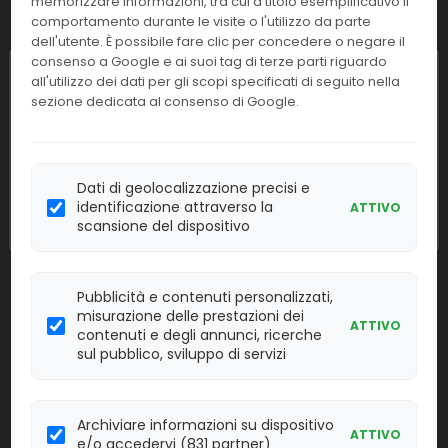
memorizzare informazioni, tra cui a titolo esemplificativo il
Linea:
Confezione:
comportamento durante le visite o l'utilizzo da parte
1 test
TR
dell'utente. È possibile fare clic per concedere o negare il
consenso a Google e ai suoi tag di terze parti riguardo
Chiusura estiva
Effettua il
LOGIN
per acquistare.
all'utilizzo dei dati per gli scopi specificati di seguito nella
sezione dedicata al consenso di Google.
I nostri uffici resteranno chiusi dall'
8 al
10023919
Self Test PH Vaginale (singola unità)
23 agosto
compresi. Le attività
Linea:
Confezione:
riprenderanno regolarmente
lunedì 24
Dati di geolocalizzazione precisi e
1 test
TR
agosto
.
identificazione attraverso la
ATTIVO
scansione del dispositivo
Effettua il
LOGIN
per acquistare.
Self Test Concentrazione
Pubblicità e contenuti personalizzati,
10023918
spermatica (singola unità)
misurazione delle prestazioni dei
ATTIVO
contenuti e degli annunci, ricerche
Linea:
Confezione:
sul pubblico, sviluppo di servizi
1 test
TR
Effettua il
LOGIN
per acquistare.
Archiviare informazioni su dispositivo
ATTIVO
e/o accedervi (831 partner)