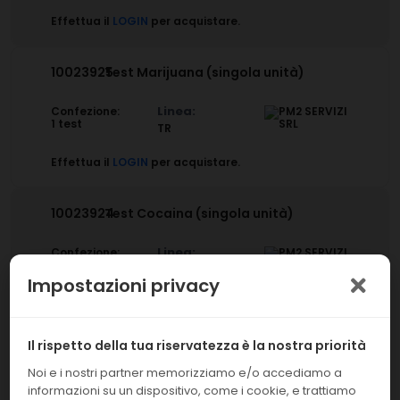
Effettua il
LOGIN
per acquistare.
10023925
Test Marijuana (singola unità)
Linea:
Confezione:
1 test
TR
Effettua il
LOGIN
per acquistare.
10023924
Test Cocaina (singola unità)
Linea:
Confezione:
1 test
TR
Impostazioni privacy
Effettua il
LOGIN
per acquistare.
Il rispetto della tua riservatezza è la nostra priorità
10023923
Multidroga 8 (singola unità)
Noi e i nostri partner memorizziamo e/o accediamo a
informazioni su un dispositivo, come i cookie, e trattiamo
Linea:
Confezione: