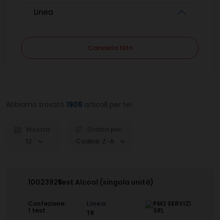
Linea
Cancella filtri
Abbiamo trovato
1908
articoli per te!
Mostra:
Ordina per:
12
Codice: Z-A
10023926
Test Alcool (singola unità)
Linea:
Confezione:
1 test
TR