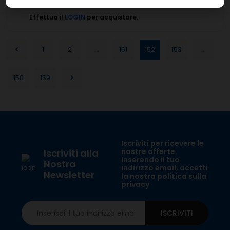
Effettua il
LOGIN
per acquistare.
1
2
...
151
152
153
...
158
159
Iscriviti per ricevere le
nostre offerte.
Iscriviti alla
Inserendo il tuo
Nostra
indirizzo email, accetti
Newsletter
la nostra politica sulla
privacy
ISCRIVITI