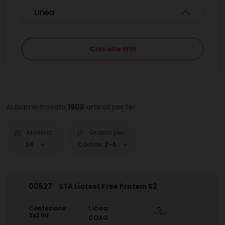
Linea
Cancella filtri
Abbiamo trovato
1908
articoli per te!
Mostra:
Ordina per:
24
Codice: Z-A
00527
STA Liatest Free Protein S2
Linea:
Confezione:
3x2 ml
COAG