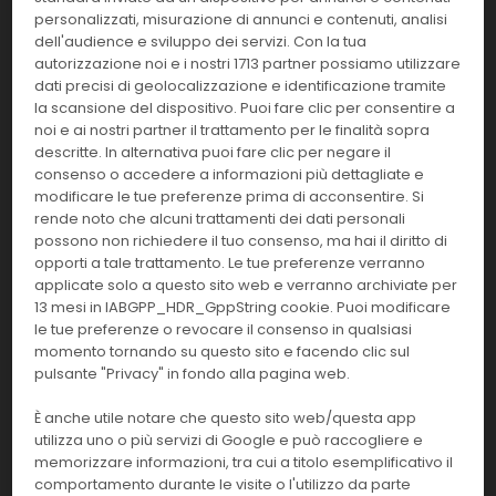
6x6
COAG
personalizzati, misurazione di annunci e contenuti, analisi
dell'audience e sviluppo dei servizi. Con la tua
Effettua il
LOGIN
per acquistare.
autorizzazione noi e i nostri 1713 partner possiamo utilizzare
dati precisi di geolocalizzazione e identificazione tramite
la scansione del dispositivo. Puoi fare clic per consentire a
00480
PTT Automate 5
noi e ai nostri partner il trattamento per le finalità sopra
descritte. In alternativa puoi fare clic per negare il
Linea:
Confezione:
consenso o accedere a informazioni più dettagliate e
12x5 ml.
COAG
modificare le tue preferenze prima di acconsentire. Si
rende noto che alcuni trattamenti dei dati personali
Effettua il
LOGIN
per acquistare.
possono non richiedere il tuo consenso, ma hai il diritto di
opporti a tale trattamento. Le tue preferenze verranno
applicate solo a questo sito web e verranno archiviate per
00454
Dimer test
13 mesi in IABGPP_HDR_GppString cookie. Puoi modificare
le tue preferenze o revocare il consenso in qualsiasi
Linea:
Confezione:
momento tornando su questo sito e facendo clic sul
1x1,3 ml
COAG
pulsante "Privacy" in fondo alla pagina web.
Effettua il
LOGIN
per acquistare.
È anche utile notare che questo sito web/questa app
utilizza uno o più servizi di Google e può raccogliere e
memorizzare informazioni, tra cui a titolo esemplificativo il
0037
Etanolo
comportamento durante le visite o l'utilizzo da parte