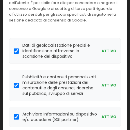
dell'utente. È possibile fare clic per concedere o negare il
Linea:
Confezione:
consenso a Google e ai suoi tag di terze parti riguardo
2x200 ml
CH
Chiusura estiva
all'utilizzo dei dati per gli scopi specificati di seguito nella
sezione dedicata al consenso di Google.
Effettua il
LOGIN
per acquistare.
I nostri uffici resteranno chiusi dall'
8 al
23 agosto
compresi. Le attività
00367
STA Cacl2 0,025 M
riprenderanno regolarmente
lunedì 24
Dati di geolocalizzazione precisi e
agosto
.
identificazione attraverso la
ATTIVO
Linea:
Confezione:
24x15 ml
scansione del dispositivo
COAG
Effettua il
LOGIN
per acquistare.
Pubblicità e contenuti personalizzati,
misurazione delle prestazioni dei
00360
STA Owren Koller
ATTIVO
contenuti e degli annunci, ricerche
sul pubblico, sviluppo di servizi
Linea:
Confezione:
24x15 ml
COAG
Effettua il
Archiviare informazioni su dispositivo
LOGIN
per acquistare.
ATTIVO
e/o accedervi (831 partner)