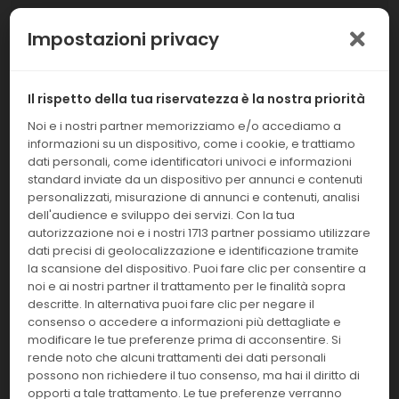
Impostazioni privacy
V8-
HSV 1/2 REAL-TM
100FRT
Linea:
Confezione:
Il rispetto della tua riservatezza è la nostra priorità
100 Test
BM
Noi e i nostri partner memorizziamo e/o accediamo a
informazioni su un dispositivo, come i cookie, e trattiamo
Effettua il
LOGIN
per acquistare.
dati personali, come identificatori univoci e informazioni
standard inviate da un dispositivo per annunci e contenuti
personalizzati, misurazione di annunci e contenuti, analisi
V73-
Zika Virus Real-TM
50FRT
dell'audience e sviluppo dei servizi. Con la tua
autorizzazione noi e i nostri 1713 partner possiamo utilizzare
dati precisi di geolocalizzazione e identificazione tramite
Linea:
Confezione:
50 test
la scansione del dispositivo. Puoi fare clic per consentire a
BM
noi e ai nostri partner il trattamento per le finalità sopra
Effettua il
LOGIN
per acquistare.
descritte. In alternativa puoi fare clic per negare il
consenso o accedere a informazioni più dettagliate e
modificare le tue preferenze prima di acconsentire. Si
V71-
rende noto che alcuni trattamenti dei dati personali
JCV/BKV Virus Real-TM Quant
100FRT
possono non richiedere il tuo consenso, ma hai il diritto di
opporti a tale trattamento. Le tue preferenze verranno