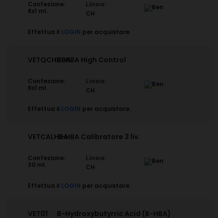
Linea:
Confezione:
6x1 ml.
CH
Effettua il
LOGIN
per acquistare.
VETQCHHBA
B-HBA High Control
Linea:
Confezione:
6x1 ml.
CH
Effettua il
LOGIN
per acquistare.
VETCALHBA
B-HBA Calibratore 3 liv.
Linea:
Confezione:
30 ml.
CH
Effettua il
LOGIN
per acquistare.
VET01
B-Hydroxybutyrric Acid (B-HBA)