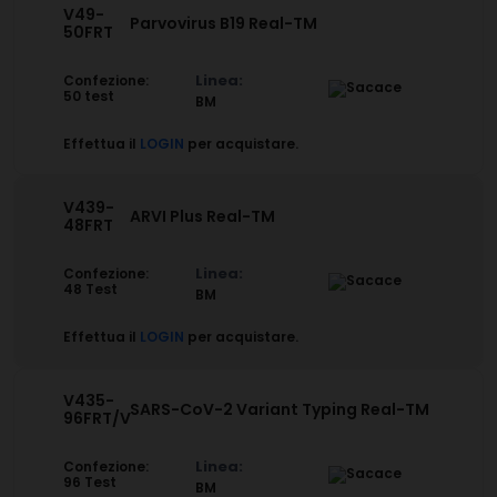
V49-
Parvovirus B19 Real-TM
50FRT
Linea:
Confezione:
50 test
BM
Effettua il
LOGIN
per acquistare.
V439-
ARVI Plus Real-TM
48FRT
Linea:
Confezione:
48 Test
BM
Effettua il
LOGIN
per acquistare.
V435-
SARS-CoV-2 Variant Typing Real-TM
96FRT/V
Linea:
Confezione:
96 Test
BM