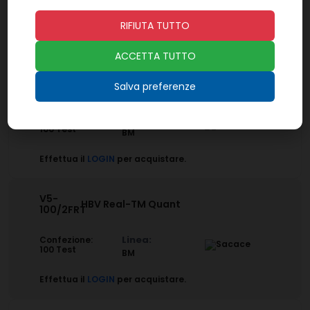
96 Test
BM
RIFIUTA TUTTO
Effettua il
LOGIN
per acquistare.
ACCETTA TUTTO
V5-
HBV Real-TM Qual
Salva preferenze
100FRT
Linea:
Confezione:
100 Test
BM
Effettua il
LOGIN
per acquistare.
V5-
HBV Real-TM Quant
100/2FRT
Linea:
Confezione:
100 Test
BM
Effettua il
LOGIN
per acquistare.