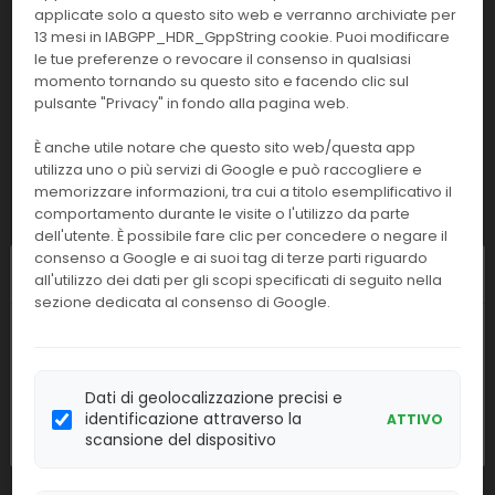
Linea:
Confezione:
applicate solo a questo sito web e verranno archiviate per
100 test
BM
13 mesi in IABGPP_HDR_GppString cookie. Puoi modificare
le tue preferenze o revocare il consenso in qualsiasi
Effettua il
LOGIN
per acquistare.
momento tornando su questo sito e facendo clic sul
pulsante "Privacy" in fondo alla pagina web.
V67-
HPV Genotypes 14 real-TM Quant
È anche utile notare che questo sito web/questa app
100FRT
utilizza uno o più servizi di Google e può raccogliere e
memorizzare informazioni, tra cui a titolo esemplificativo il
Linea:
Confezione:
comportamento durante le visite o l'utilizzo da parte
100 test
BM
dell'utente. È possibile fare clic per concedere o negare il
consenso a Google e ai suoi tag di terze parti riguardo
Effettua il
LOGIN
per acquistare.
Chiusura estiva
all'utilizzo dei dati per gli scopi specificati di seguito nella
sezione dedicata al consenso di Google.
V63-
I nostri uffici resteranno chiusi dall'
8 al
S-
Dengue Real-TM
23 agosto
compresi. Le attività
50FRT
riprenderanno regolarmente
lunedì 24
Dati di geolocalizzazione precisi e
Linea:
Confezione:
agosto
.
identificazione attraverso la
ATTIVO
50 test
BM
scansione del dispositivo
Effettua il
LOGIN
per acquistare.