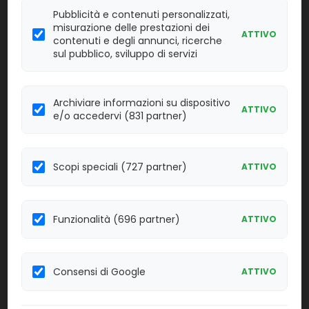
Pubblicità e contenuti personalizzati,
V61-
misurazione delle prestazioni dei
VZV Real-TM
ATTIVO
50FRT
contenuti e degli annunci, ricerche
sul pubblico, sviluppo di servizi
Linea:
Confezione:
50 test
BM
Archiviare informazioni su dispositivo
Effettua il
LOGIN
per acquistare.
ATTIVO
e/o accedervi (831 partner)
V57-
ARVI Screen Real-TM
100FRT
Scopi speciali (727 partner)
ATTIVO
Linea:
Confezione:
100 test
BM
Funzionalità (696 partner)
ATTIVO
Effettua il
LOGIN
per acquistare.
V5-
Consensi di Google
HBV Real-TM Quant Dx
ATTIVO
96/3FRT
Linea:
Confezione: