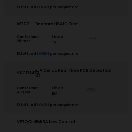
Effettua il
LOGIN
per acquistare.
W207
Finecare HBA1C Test
Linea:
Confezione:
25 test
TR
Effettua il
LOGIN
per acquistare.
HLA Celiac Real Time PCR Detection
VSCEL148T
Kit
Linea:
Confezione:
48 test
BM
Effettua il
LOGIN
per acquistare.
VETQCLHBA
B-HBA Low Control