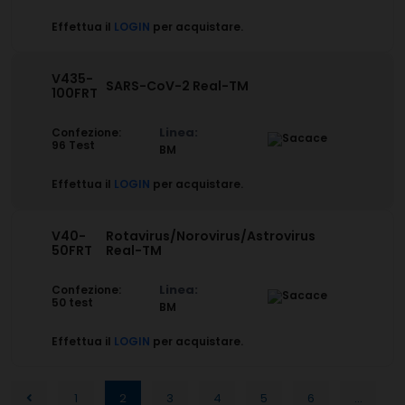
Effettua il
LOGIN
per acquistare.
V435-
SARS-CoV-2 Real-TM
100FRT
Linea:
Confezione:
96 Test
BM
Effettua il
LOGIN
per acquistare.
V40-
Rotavirus/Norovirus/Astrovirus
50FRT
Real-TM
Linea:
Confezione:
50 test
BM
Effettua il
LOGIN
per acquistare.
1
2
3
4
5
6
...