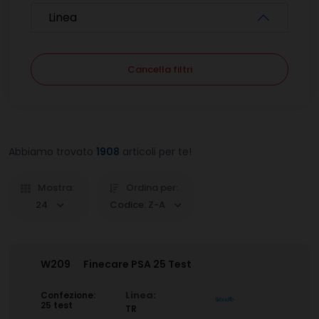
Linea
Cancella filtri
Abbiamo trovato
1908
articoli per te!
Mostra:
Ordina per:
24
Codice: Z-A
W209
Finecare PSA 25 Test
Linea:
Confezione:
25 test
TR