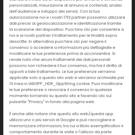
30 det
IMM
personalizzati, misurazione di annunci e contenuti, analisi
dell'audience e sviluppo dei servizi. Con la tua
Effettua il
LOGIN
per acquistare.
autorizzazione noi e i nostri 1713 partner possiamo utilizzare
dati precisi di geolocalizzazione e identificazione tramite
la scansione del dispositivo. Puoi fare clic per consentire a
30702
Vidas Salmonella
noi e ai nostri partner il trattamento per le finalità sopra
descritte. In alternativa puoi fare clic per negare il
Confezione:
Linea:
consenso o accedere a informazioni più dettagliate e
60 det
IMM
modificare le tue preferenze prima di acconsentire. Si
rende noto che alcuni trattamenti dei dati personali
Effettua il
LOGIN
per acquistare.
possono non richiedere il tuo consenso, ma hai il diritto di
opporti a tale trattamento. Le tue preferenze verranno
applicate solo a questo sito web e verranno archiviate per
30707
Vidas Salmonella SPT
13 mesi in IABGPP_HDR_GppString cookie. Puoi modificare
le tue preferenze o revocare il consenso in qualsiasi
Confezione:
Linea:
momento tornando su questo sito e facendo clic sul
60 det
IMM
pulsante "Privacy" in fondo alla pagina web.
Effettua il
LOGIN
per acquistare.
È anche utile notare che questo sito web/questa app
utilizza uno o più servizi di Google e può raccogliere e
memorizzare informazioni, tra cui a titolo esemplificativo il
423833
Vidas SARS-COV-2 IgM
comportamento durante le visite o l'utilizzo da parte