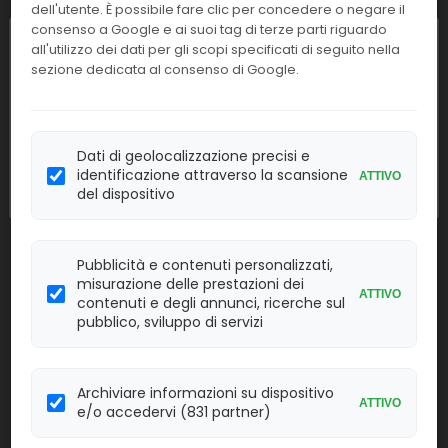
dell'utente. È possibile fare clic per concedere o negare il
Confezione:
Linea:
consenso a Google e ai suoi tag di terze parti riguardo
60 det
IMM
Chiusura estiva
all'utilizzo dei dati per gli scopi specificati di seguito nella
sezione dedicata al consenso di Google.
Effettua il
LOGIN
per acquistare.
I nostri uffici resteranno chiusi dall'
8 al
23 agosto
compresi. Le attività
66581
Vidas Serum Free
riprenderanno regolarmente
lunedì 24
Dati di geolocalizzazione precisi e
agosto
.
identificazione attraverso la scansione
Confezione:
ATTIVO
Linea:
10 ml
del dispositivo
IMM
Effettua il
LOGIN
per acquistare.
Pubblicità e contenuti personalizzati,
misurazione delle prestazioni dei
30705
Vidas staph enterotoxin
ATTIVO
contenuti e degli annunci, ricerche sul
pubblico, sviluppo di servizi
Confezione:
Linea:
30 det.
IMM
Effettua il
Archiviare informazioni su dispositivo
LOGIN
per acquistare.
ATTIVO
e/o accedervi (831 partner)