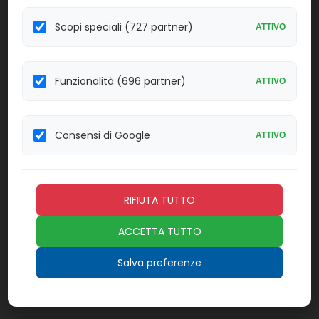
30403
Vidas T3
Scopi speciali (727 partner)
ATTIVO
Confezione:
Linea:
60 det
IMM
Effettua il
LOGIN
per acquistare.
Funzionalità (696 partner)
ATTIVO
30404
Vidas T4
Consensi di Google
ATTIVO
Confezione:
Linea:
60 det
IMM
Effettua il
LOGIN
per acquistare.
RIFIUTA TUTTO
423111
Vidas TB-IGRA
ACCETTA TUTTO
Confezione:
Linea:
Salva preferenze
20 det
IMM
Effettua il
LOGIN
per acquistare.