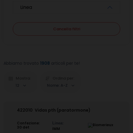
Linea
Cancella filtri
Abbiamo trovato
1908
articoli per te!
Mostra:
Ordina per:
12
Nome: A-Z
422010
Vidas pth (paratormone)
Confezione:
Linea:
30 det
IMM